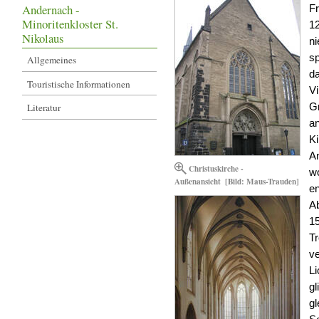
Andernach -
Fr
Minoritenkloster St.
12
Nikolaus
n
sp
Allgemeines
da
Touristische Informationen
Vi
G
Literatur
a
Ki
An
Christuskirche -
wo
Außenansicht
[Bild: Maus-Trauden]
e
Ab
15
Tr
ve
Li
gl
gl