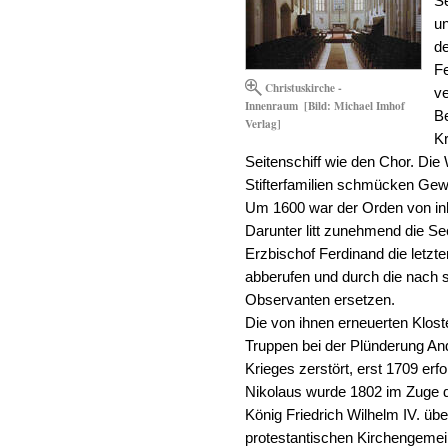
Se
un
de
F
Christuskirche -
ve
Innenraum
[Bild: Michael Imhof
Be
Verlag]
K
Seitenschiff wie den Chor. Di
Stifterfamilien schmücken Gewö
Um 1600 war der Orden von in
Darunter litt zunehmend die Se
Erzbischof Ferdinand die letzt
abberufen und durch die nach 
Observanten ersetzen.
Die von ihnen erneuerten Klo
Truppen bei der Plünderung An
Krieges zerstört, erst 1709 erf
Nikolaus wurde 1802 im Zuge d
König Friedrich Wilhelm IV. üb
protestantischen Kirchengemei