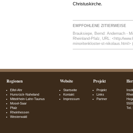
Christuskirche.
EMPFOHLENE ZITIERWEISE
Brauksiepe, Bernd: Andernach - Mino
Rheinland-Pfalz, URL: <http:⁄⁄www.k
minoritenkloster-st-nikolaus.html> 
Regionen
Website
Projekt
Her
Eifel-Ahr
Startseite
Projekt
Inst
Hunsrück-Naheland
Kontakt
Links
Rhei
Mittelrhein-Lahn-Taunus
Impressum
Partner
Hege
Mosel-Saar
550
Pfalz
Tel.
Rheinhessen
Westerwald