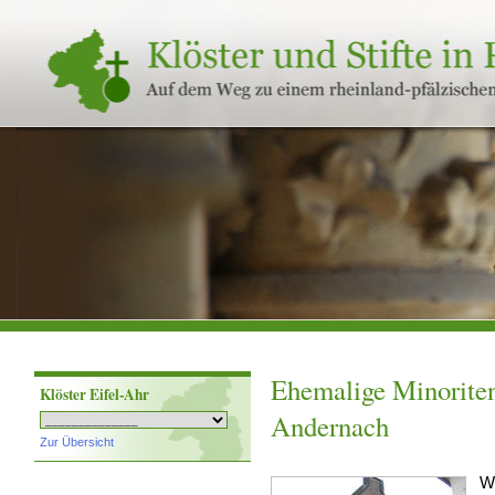
Klöster
und
Stifte
in
Rheinland-
Pfalz
Ehemalige Minoriten
Klöster Eifel-Ahr
Andernach
Zur Übersicht
W