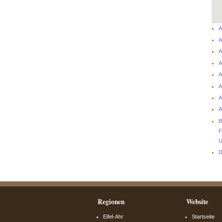
A
A
A
A
A
A
A
A
B
F
U
D
Regionen
Website
Eifel-Ahr
Startseite