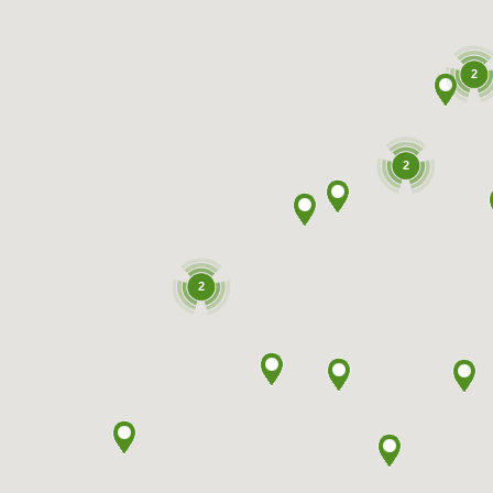
2
2
2