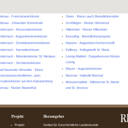
denau - Franziskanerkloster
Glees - Maria Laach Benediktinerabtei
denau - Johanniter-Kommende
Großlittgen - Kloster Himmerod
ndernach - Annunziatenkloster
Hillesheim - Kloster Hillesheim
ndernach - Augustinerinnenkloster
Kesseling - Benediktinerpropstei
ndernach - Dominikanerinnenkloster
Klausen - Augustinerchorherrenstift
ndernach - Karmeliterkloster
Kyllburg - Kollegiatstift St. Maria
ndernach - Minoritenkloster St. Nikolaus
Lonnig-Maifeld - Doppelkonvent Kloster
Lonnig
ndernach - Servitinnenkloster
Mayen - Augustinerkloster
ad Neuenahr-Ahrweiler - Ehem.
ranziskanerrekollekten-, jetzt
Monreal - Halbstift Monreal
rsulinenkloster auf dem Kalvarienberg
Münstermaifeld - Stiftskirche St. Martin
ernau - Kloster Marienthal
und St. Severus
Projekt
Herausgeber
Projekt
Institut für Geschichtliche Landeskunde