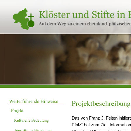
Klöster
und
Stifte
in
Rheinland-
Pfalz
Weiterführende Hinweise
Projektbeschreibung
Projekt
Das von Franz J. Felten initiier
Kulturelle Bedeutung
Pfalz“ hat zum Ziel, Information
Touristische Bedeutung