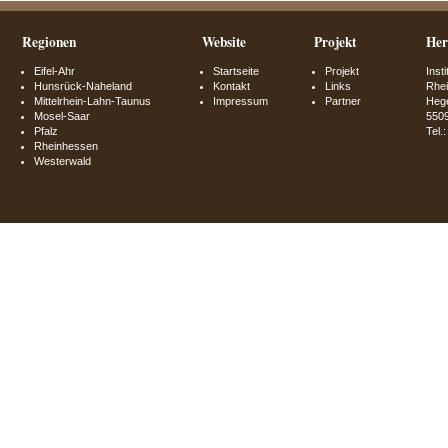
Regionen
Website
Projekt
Her
Eifel-Ahr
Startseite
Projekt
Inst
Hunsrück-Naheland
Kontakt
Links
Rhei
Mittelrhein-Lahn-Taunus
Impressum
Partner
Hege
Mosel-Saar
550
Pfalz
Tel.
Rheinhessen
Westerwald