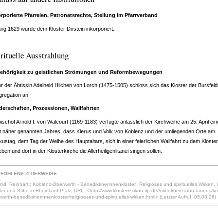
orporierte Pfarreien, Patronatsrechte, Stellung im Pfarrverband
ng 1629 wurde dem Kloster Dirstein inkorporiert.
rituelle Ausstrahlung
ehörigkeit zu geistlichen Strömungen und Reformbewegungen
r der Äbtissin Adelheid Hilchen von Lorch (1475-1505) schloss sich das Kloster der Bursfeld
regation an.
derschaften, Prozessionen, Wallfahrten
ischof Arnold I. von Walcourt (1169-1183) verfügte anlässlich der Kirchweihe am 25. April ei
t näher genannten Jahres, dass Klerus und Volk von Koblenz und der umliegenden Orte am
ustag, dem Tag der Weihe des Hauptaltars, sich in einer feierlichen Wallfahrt zu dem Kloste
ben und dort in der Klosterkirche die Allerheiligenlitanei singen sollen.
FOHLENE ZITIERWEISE
id, Reinhard: Koblenz-Oberwerth - Benediktinerinnenkloster. Religiöses und spirituelles Wirken. I
ter und Stifte in Rheinland-Pfalz, URL: <http:⁄⁄www.klosterlexikon-rlp.de//mittelrhein-lahn-taunus/k
werth-benediktinerinnenkloster/religioeses-und-spirituelles-wirken.html> (Letzter Aufruf: 05.08.26)