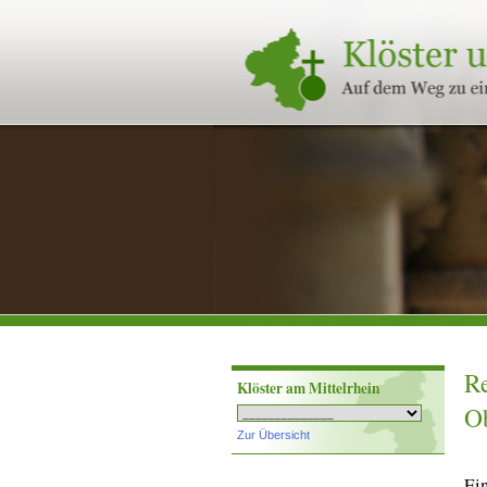
Klöster
und
Stifte
in
Rheinland-
Pfalz
Re
Klöster am Mittelrhein
O
Zur Übersicht
Ein