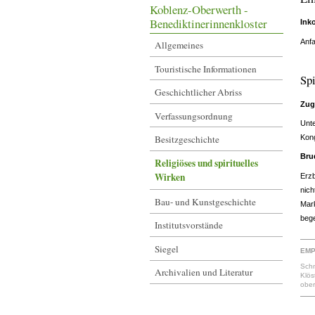
Koblenz-Oberwerth -
Benediktinerinnenkloster
Ink
Anfa
Allgemeines
Touristische Informationen
Spi
Geschichtlicher Abriss
Zug
Verfassungsordnung
Unte
Besitzgeschichte
Kong
Bru
Religiöses und spirituelles
Wirken
Erzb
nich
Bau- und Kunstgeschichte
Mark
bege
Institutsvorstände
Siegel
EMP
Schm
Archivalien und Literatur
Klös
ober