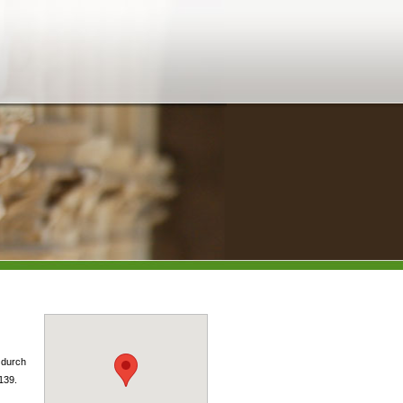
 durch
1139.