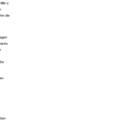
llin v.
m
ahm die
lagen
waren,
n
äße
au-
chen