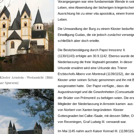
Vorangegangen war eine fundamentale Wende in se
Leben, eine Abwendung der bisherigen kriegerische
Ausrichtung hin zu einer vita apostolica, einem fro
Leben.
Die Umwandlung der Burg zu einem Kloster bedurfte
Einwilligung Gudas, die sie jedoch zunächst verweige
schließlich aber doch erteilte.
Die Besitzbestätigung durch Papst Innozenz II.
(1130/1143) erfolgte am 30.9.1142. Ebenso wurde de
Niederlassung die freie Vogtwahl gestattet. In dieser
Urkunde erwähnt wird eine Urkunde des Trierer
Erzbischofs Albero von Montreuil (1139/1152), der d
Kloster Arnstein - Westansicht
[Bild:
Kloster unter seinen Schutz genommen und ihn mit B
har Spurzem]
ausgestattet hatte. Der Papst verfügte., dass die
Augustinusregel und die Gewohnheiten (Consuetudi
der Brüder von Prémontré zu befolgen seien. Die er
Mitglieder der Niederlassung in Arnstein kamen aus
von Norbert von Xanten begründeten Kloster
Gottesgnaden bei Calbe /Saale, mit dessen Stifter, O
von Reveningen, Graf Ludwig III. verwandt war.
Im Mai 1145 nahm auch Kaiser Konrad III. (1138/115