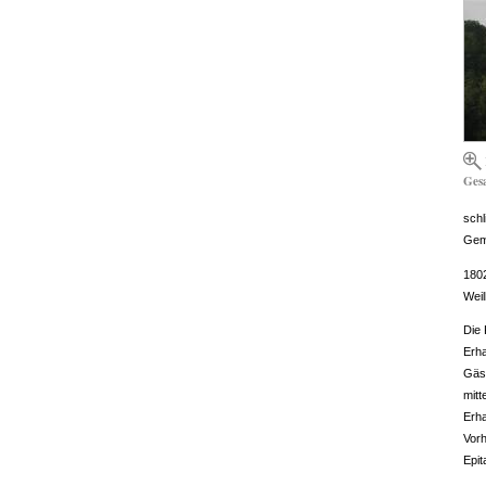
Ges
schl
Geme
1802
Wei
Die 
Erha
Gäst
mitt
Erha
Vorh
Epit