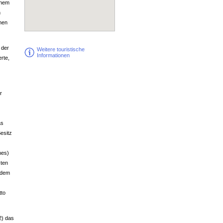
inem
n
mmen
 der
Weitere touristische
Informationen
rte,
r
as
esitz
nes)
sten
 dem
tto
2) das