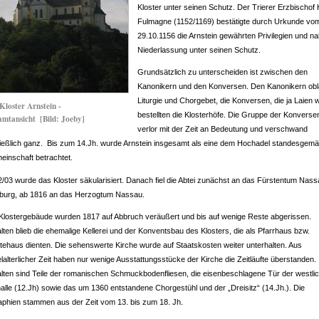
Kloster unter seinen Schutz. Der Trierer Erzbischof Hi
Fulmagne (1152/1169) bestätigte durch Urkunde vo
29.10.1156 die Arnstein gewährten Privilegien und n
Niederlassung unter seinen Schutz.
Grundsätzlich zu unterscheiden ist zwischen den
Kanonikern und den Konversen. Den Kanonikern ob
Liturgie und Chorgebet, die Konversen, die ja Laien 
Kloster Arnstein -
bestellten die Klosterhöfe. Die Gruppe der Konverse
amtansicht
[Bild: Joeby]
verlor mit der Zeit an Bedeutung und verschwand
ießlich ganz. Bis zum 14.Jh. wurde Arnstein insgesamt als eine dem Hochadel standesgem
inschaft betrachtet.
/03 wurde das Kloster säkularisiert. Danach fiel die Abtei zunächst an das Fürstentum Nass
lburg, ab 1816 an das Herzogtum Nassau.
Klostergebäude wurden 1817 auf Abbruch veräußert und bis auf wenige Reste abgerissen.
lten blieb die ehemalige Kellerei und der Konventsbau des Klosters, die als Pfarrhaus bzw.
ehaus dienten. Die sehenswerte Kirche wurde auf Staatskosten weiter unterhalten. Aus
elalterlicher Zeit haben nur wenige Ausstattungsstücke der Kirche die Zeitläufte überstanden.
lten sind Teile der romanischen Schmuckbodenfliesen, die eisenbeschlagene Tür der westli
alle (12.Jh) sowie das um 1360 entstandene Chorgestühl und der „Dreisitz“ (14.Jh.). Die
aphien stammen aus der Zeit vom 13. bis zum 18. Jh.