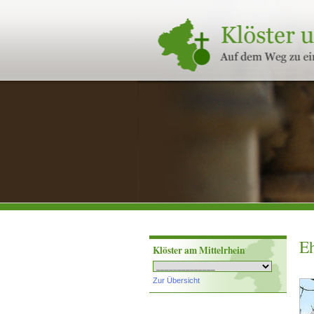
Klöster
und
Stifte
in
Rheinland-
Pfalz
Eh
Klöster am Mittelrhein
Zur Übersicht