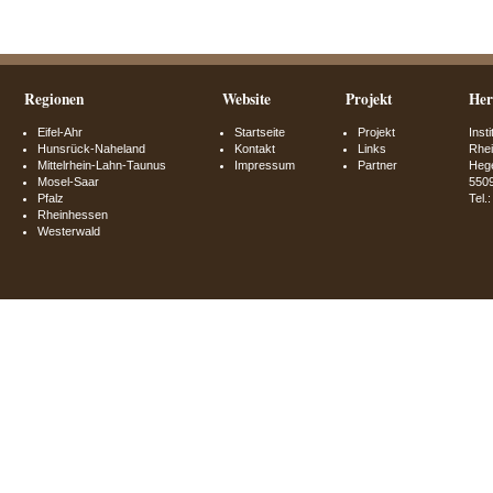
Regionen
Website
Projekt
Her
Eifel-Ahr
Startseite
Projekt
Inst
Hunsrück-Naheland
Kontakt
Links
Rhei
Mittelrhein-Lahn-Taunus
Impressum
Partner
Hege
Mosel-Saar
550
Pfalz
Tel.
Rheinhessen
Westerwald