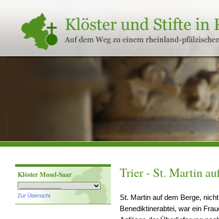
Klöster
und
Stifte
in
Rheinland-
Pfalz
Trier - St. Martin a
Klöster Mosel-Saar
Zur Übersicht
St. Martin auf dem Berge, nich
Benediktinerabtei, war ein Fra