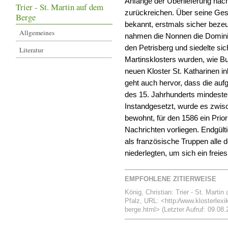
Anfänge der Überlieferung nach
Trier - St. Martin auf dem
zurückreichen. Über seine Gesc
Berge
bekannt, erstmals sicher bezeu
Allgemeines
nahmen die Nonnen die Dominik
den Petrisberg und siedelte s
Literatur
Martinsklosters wurden, wie Bul
neuen Kloster St. Katharinen i
geht auch hervor, dass die auf
des 15. Jahrhunderts mindesten
Instandgesetzt, wurde es zwis
bewohnt, für den 1586 ein Prior
Nachrichten vorliegen. Endgült
als französische Truppen alle
niederlegten, um sich ein freie
EMPFOHLENE ZITIERWEISE
König, Christian: Trier - St. Martin
Pfalz, URL: <http:⁄⁄www.klosterlexi
berge.html> (Letzter Aufruf: 09.08.