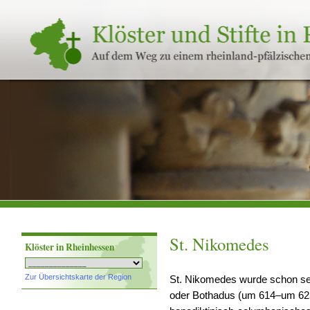
Klöster
und
Stifte
in
Rheinland-
Pfalz
St. Nikomedes
Klöster in Rheinhessen
Zur Übersichtskarte der Region
St. Nikomedes wurde schon se
oder Bothadus (um 614–um 625) 