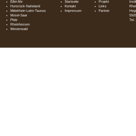
Eifel-Ahr
Startseite
Projekt
Inst
Hunsrück-Naheland
Kontakt
Links
Rhei
Mittelrhein-Lahn-Taunus
Impressum
Partner
Hege
Mosel-Saar
550
Pfalz
Tel.
Rheinhessen
Westerwald