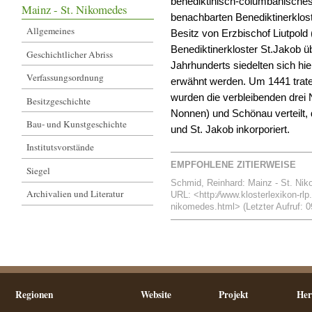
benediktinisch-columbanisches
Mainz - St. Nikomedes
benachbarten Benediktinerklost
Allgemeines
Besitz von Erzbischof Liutpol
Benediktinerkloster St.Jakob ü
Geschichtlicher Abriss
Jahrhunderts siedelten sich hi
Verfassungsordnung
erwähnt werden. Um 1441 trate
wurden die verbleibenden drei 
Besitzgeschichte
Nonnen) und Schönau verteilt,
Bau- und Kunstgeschichte
und St. Jakob inkorporiert.
Institutsvorstände
EMPFOHLENE ZITIERWEISE
Siegel
Schmid, Reinhard: Mainz - St. Niko
Archivalien und Literatur
URL: <http:⁄⁄www.klosterlexikon-rlp
nikomedes.html> (Letzter Aufruf: 0
Regionen
Website
Projekt
Her