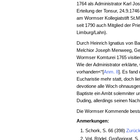
1764 als Administrator Karl Jo
Erteilung der Tonsur, 24.9.174
am Wormser Kollegiatstift St.
seit 1790 auch Mitglied der Pr
Limburg/Lahn).
Durch Heinrich Ignatius von 
Melchior Joseph Menweeg, Gen
Wormser Komturei 1765 visitier
Wie der Administrator erklärte,
vorhanden<“
[
Anm. 8
]
. Es fand
Eucharistie mehr statt, doch l
devotione alle Woch ohnausgeset
Baptiste ein Ambt solemniter un
Duding, allerdings seinen Nachf
Die Wormser Kommende bestand
Anmerkungen:
Schork, S. 66 (398)
Zurüc
Vgl. Rödel, Großpriorat, S