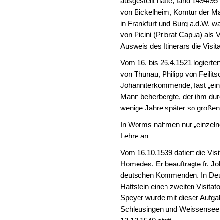
ausgestellt hatte, fand 1494/95 
von Bickelheim, Komtur der M
in Frankfurt und Burg a.d.W. w
von Picini (Priorat Capua) als 
Ausweis des Itinerars die Visit
Vom 16. bis 26.4.1521 logierten
von Thunau, Philipp von Feilit
Johanniterkommende, fast „ein
Mann beherbergte, der ihm dur
wenige Jahre später so großen
In Worms nahmen nur „einzelne
Lehre an.
Vom 16.10.1539 datiert die Vis
Homedes. Er beauftragte fr. Jo
deutschen Kommenden. In Deut
Hattstein einen zweiten Visitat
Speyer wurde mit dieser Aufga
Schleusingen und Weissensee, 