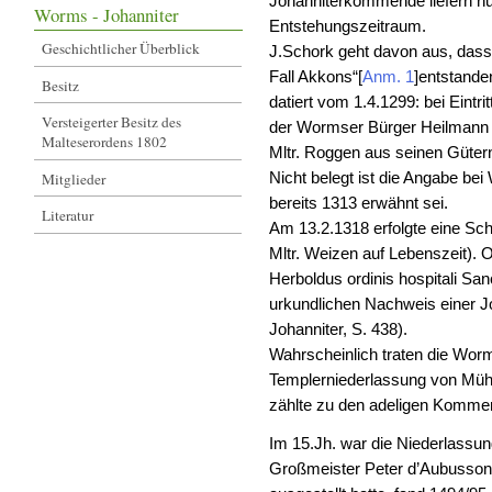
Johanniterkommende liefern nu
Worms - Johanniter
Entstehungszeitraum.
Geschichtlicher Überblick
J.Schork geht davon aus, das
Fall Akkons“
[
Anm. 1
]
entstande
Besitz
datiert vom 1.4.1299: bei Eintri
Versteigerter Besitz des
der Wormser Bürger Heilmann 
Malteserordens 1802
Mltr. Roggen aus seinen Güter
Mitglieder
Nicht belegt ist die Angabe b
bereits 1313 erwähnt sei.
Literatur
Am 13.2.1318 erfolgte eine Sche
Mltr. Weizen auf Lebenszeit). 
Herboldus ordinis hospitali San
urkundlichen Nachweis einer J
Johanniter, S. 438).
Wahrscheinlich traten die Wor
Templerniederlassung von Mühl
zählte zu den adeligen Komm
Im 15.Jh. war die Niederlassu
Großmeister Peter d’Aubusson, 