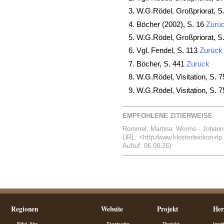
W.G.Rödel, Großpriorat, S
Böcher (2002), S. 16
Zurü
W.G.Rödel, Großpriorat, S
Vgl. Fendel, S. 113
Zurück
Böcher, S. 441
Zurück
W.G.Rödel, Visitation, S. 
W.G.Rödel, Visitation, S. 
EMPFOHLENE ZITIERWEISE
Rommel, Martina: Worms - Johannite
URL: <http:⁄⁄www.klosterlexikon-rl
Aufruf: 06.08.26)
Regionen
Website
Projekt
Her
Eifel-Ahr
Startseite
Projekt
Inst