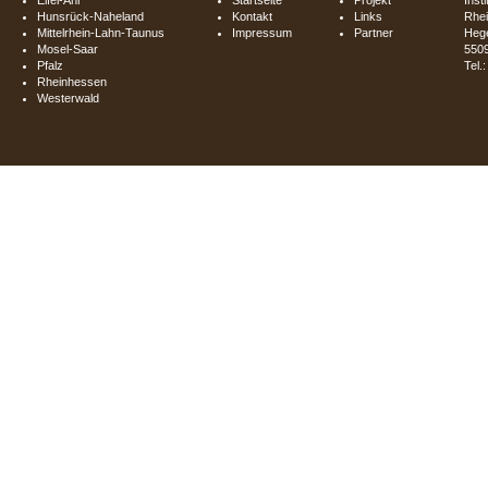
Hunsrück-Naheland
Kontakt
Links
Rhei
Mittelrhein-Lahn-Taunus
Impressum
Partner
Hege
Mosel-Saar
550
Pfalz
Tel.
Rheinhessen
Westerwald