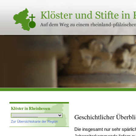
Klöster
und
Stifte
in
Rheinland-
Pfalz
Klöster in Rheinhessen
Geschichtlicher Überbl
Zur Übersichtskarte der Region
Die insgesamt nur sehr spärli