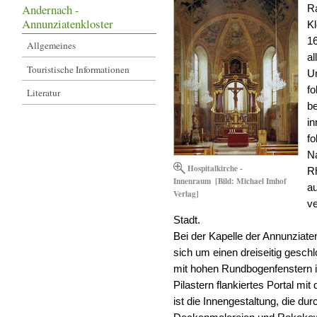
Andernach -
Ra
Annunziatenkloster
K
16
Allgemeines
al
Touristische Informationen
Un
f
Literatur
b
in
fo
N
Hospitalkirche -
Rh
Innenraum
[Bild: Michael Imhof
au
Verlag]
ve
Stadt.
Bei der Kapelle der Annunziaten,
sich um einen dreiseitig gesch
mit hohen Rundbogenfenstern i
Pilastern flankiertes Portal m
ist die Innengestaltung, die du