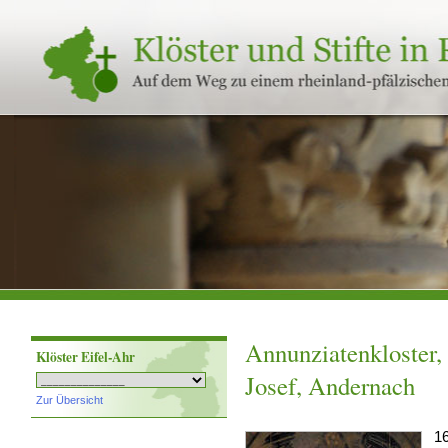
Klöster
und
Stifte
in
Rheinland-
Pfalz
Annunziatenkloster, 
Klöster Eifel-Ahr
Josef, Andernach
Zur Übersicht
16