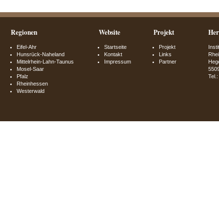
Regionen
Website
Projekt
Her
Eifel-Ahr
Startseite
Projekt
Inst
Hunsrück-Naheland
Kontakt
Links
Rhei
Mittelrhein-Lahn-Taunus
Impressum
Partner
Hege
Mosel-Saar
550
Pfalz
Tel.
Rheinhessen
Westerwald