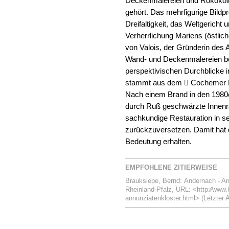
Deckenmalereien und Rokokower
gehört. Das mehrfigurige Bildpr
Dreifaltigkeit, das Weltgericht 
Verherrlichung Mariens (östli
von Valois, der Gründerin des
Wand- und Deckenmalereien be
perspektivischen Durchblicke i
stammt aus dem  Cochemer K
Nach einem Brand in den 1980e
durch Ruß geschwärzte Innenr
sachkundige Restauration in s
zurückzuversetzen. Damit hat d
Bedeutung erhalten.
EMPFOHLENE ZITIERWEISE
Brauksiepe, Bernd: Andernach - Annu
Rheinland-Pfalz, URL: <http:⁄⁄www.k
annunziatenkloster.html> (Letzter A