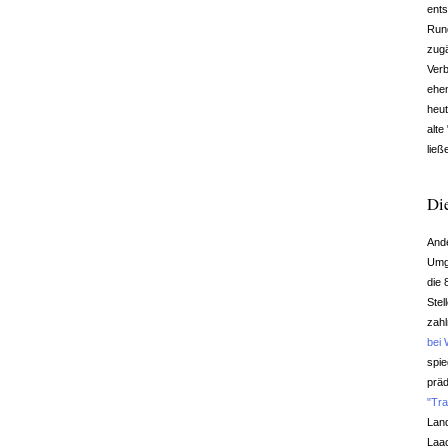
ents
Rund
zugä
Verb
ehem
heut
alte
ließ
Di
Ande
Umge
die 
Stel
zahl
bei
spie
präd
"Tr
Land
Laa