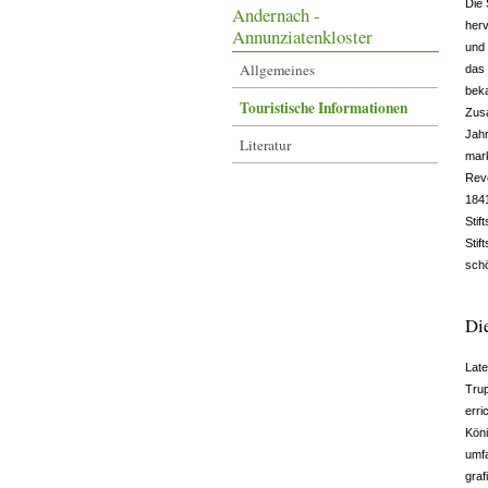
Die 
Andernach -
herv
Annunziatenkloster
und 
Allgemeines
das 
beka
Touristische Informationen
Zus
Jah
Literatur
mark
Revo
1841
Stif
Stif
sch
Die
Late
Trup
erri
Köni
umf
graf