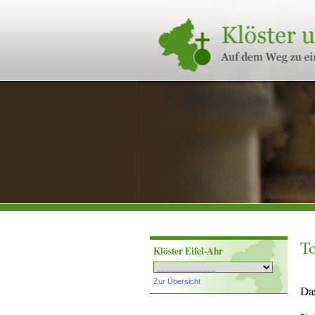
Klöster
und
Stifte
in
Rheinland-
Pfalz
To
Klöster Eifel-Ahr
Zur Übersicht
Da