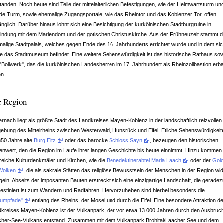
tanden. Noch heute sind Teile der mittelalterlichen Befestigungen, wie der Helmwartsturm un
e Turm, sowie ehemalige Zugangsportale, wie das Rheintor und das Koblenzer Tor, offen
nglich. Darüber hinaus lohnt sich eine Besichtigung der kurkölnischen Stadtburgruine in
indung mit dem Mariendom und der gotischen Christuskirche. Aus der Frühneuzeit stammt 
alige Stadtpalais, welches gegen Ende des 16. Jahrhunderts errichtet wurde und in dem si
e das Stadtmuseum befindet. Eine weitere Sehenswürdigkeit ist das historische Rathaus so
 "Bollwerk", das die kurkölnischen Landesherren im 17. Jahrhundert als Rheinzollbastion erb
en.
e Region
rnach liegt als größte Stadt des Landkreises Mayen-Koblenz in der landschaftlich reizvollen
bung des Mittelrheins zwischen Westerwald, Hunsrück und Eifel. Etliche Sehenswürdigkeit
850 Jahre alte
Burg Eltz
oder das barocke
Schloss Sayn
, bezeugen den historischen
lenwert, den die Region im Laufe ihrer langen Geschichte bis heute einnimmt. Hinzu kommen
reiche Kulturdenkmäler und Kirchen, wie die
Benedektinerabtei Maria Laach
oder der
Golo
 Wolken
, die als sakrale Stätten das religiöse Bewusstsein der Menschen in der Region wid
geln. Abseits der imposanten Bauten erstreckt sich eine einzigartige Landschaft, die geradez
estiniert ist zum Wandern und Radfahren. Hervorzuheben sind hierbei besonders die
aumpfade"
entlang des Rheins, der Mosel und durch die Eifel. Eine besondere Attraktion d
kreises Mayen-Koblenz ist der Vulkanpark, der vor etwa 13.000 Jahren durch den Ausbruc
cher-See-Vulkans entstand. Zusammen mit dem Vulkanpark Brohltal/Laacher See und dem