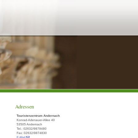
Adressen
Touristenzentrum Andernach
Konrad-Adenauer-Allee 40
53505 Andernach
Tel.: 02632/9879480
Fax: 02632/9874830
E-Mail