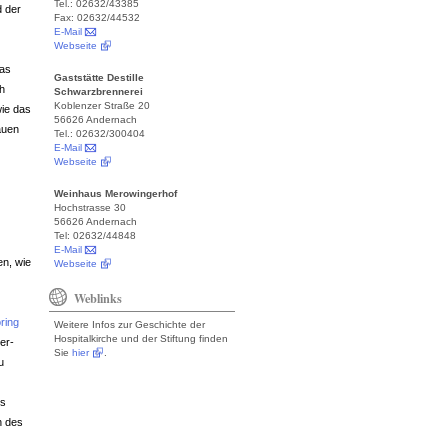
Tel.: 02632/43385
d der
Fax: 02632/44532
E-Mail
Webseite
das
Gaststätte Destille
ch
Schwarzbrennerei
Koblenzer Straße 20
wie das
56626 Andernach
auen
Tel.: 02632/300404
E-Mail
Webseite
Weinhaus Merowingerhof
Hochstrasse 30
56626 Andernach
Tel: 02632/44848
E-Mail
en, wie
Webseite
Weblinks
ring
Weitere Infos zur Geschichte der
Hospitalkirche und der Stiftung finden
er-
Sie
hier
.
u
es
h des