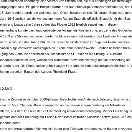
Stadt Andernach beherbergt eine Vielzahl von Stiftsbauten, die aus ehemaligen Klosteranlage
orgegangen sind. Ein gutes Beispiel hierfür stellt das ehemalige Annunziatenkloster dar, das 
18. Jahrhundert durch den gleichnamigen Orden bewohnt wurde. Die ersten Zeugnisse gehe
Jahr 1643 zurück, als die Annunziaten vom Rat der Stadt die offizielle Erlaubnis für den Bau
men und knapp zehn Jahre später das Kloster 1652 feierlich einweihten. In diesem
ammenhang konnte das Hauptgebäude der Anlage, die Klosterkirche, als zentrales Gottesha
re 1739 aus Steinen des benachbarten Schlosses errichtet werden. Das Ende der Annunziat
ierte schließlich das Jahr 1794, als die gesamte Klosteranlage im Zuge der Französischen
lution aufgelöst wurde und lediglich die Kirche ohne nennenswerte Funktion bestehen blieb. 
 ging das Gebäude schließlich als Hospitalkirche St. Josef an die Stiftung St. Nikolaus-
tshospital Andernach über, welche das historische Bewusstsein pflegt und die Einrichtung als
tskapelle nutzt. Die Kirche selbst gehört wegen ihrer künstlerisch aufwendigen Architektur zu
önsten barocken Bauten des Landes Rheinland-Pfalz.
 Stadt
inische Zeugnisse der über 2000-jährigen Geschichte von Andernach belegen, dass römisc
pen um 55 v. Chr. den Rhein überquerten und in diesem Zusammenhang ein Militärlager
chteten, aus dem im Laufe der Zeit die Siedlung Antunnacum hervorging. Mit der Errichtung ei
gspfalz und der Ernennung zur Freien Reichsstadt im frühen Mittelalter setzte schließlich ein
assende demo-
ische und wirtschaftliche Blütezeit ein, in der eine Fülle von repräsentativen Bauten in Ander