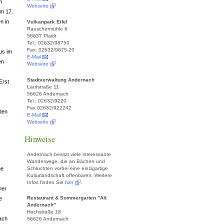
n
Webseite
im 17.
n in
Vulkanpark Eifel
Rauschermühle 6
56637 Plaidt
Tel.: 02632/98750
Fax: 02632/9875-20
us im
E-Mail
en
Webseite
Stadtverwaltung Andernach
Erst
Läufstraße 11
56626 Andernach
Tel.: 02632/9220
Fax 02632/922242
 den
E-Mail
Webseite
Hinweise
Andernach besitzt viele interessante
Wanderwege, die an Bächen und
Schluchten vorbei eine einzigartige
he
Kulturlandschaft offenbaren. Weitere
Infos finden Sie
hier
.
ner
Restaurant & Sommergarten "Alt
e
Andernach"
Hochstraße 18
nach
56626 Andernach