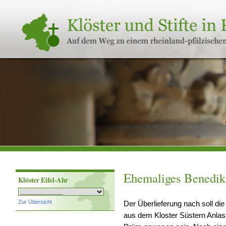
Klöster
und
Stifte
in
Rheinland-
Pfalz
Ehemaliges Benedikt
Klöster Eifel-Ahr
Zur Übersicht
Der Überlieferung nach soll di
aus dem Kloster Süstern Anlass 