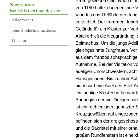
Prüm gewesen sein. Nach einer
Niederprüm -
von 1190 hatte dagegen eine 
Benediktinerinnenkloster
Vianden das Gelübde der Jungfr
Allgemeines
verzichtet. Der frommen Jungf
Gelände für ein Kloster zur Ve
Touristische Informationen
Abtei erhielt die Neugründung 
Literatur
Epimachus. Um die junge Adeli
gleichgesinnte Jungfrauen. Vor
aus dem französischsprachigen
Aufnahme. Bei der Visitation 
adeligen Chorschwestern, ach
Hausgesindes. Bis zu ihrer Au
nicht nur beim Adel des Eife
Die heutige Klosterkirche wurde
Baubeginn der weitläufigen bar
ist ein rechteckiger, geputzter
Kreuzgewölben auf eingezogene
befinden sich der dreigeschos
und die Sakristei mit einer or
großen Rundfenstern ist eine k