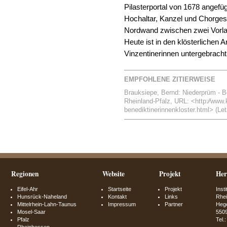
Pilasterportal von 1678 angef
Hochaltar, Kanzel und Chorges
Nordwand zwischen zwei Vorl
Heute ist in den klösterlichen 
Vinzentinerinnen untergebracht
EMPFOHLENE ZITIERWEISE
Brauksiepe, Bernd: Niederprüm - Ben
Rheinland-Pfalz, URL: <http:⁄⁄www.k
benediktinerinnenkloster.html> (Let
Regionen
Website
Projekt
Her
Eifel-Ahr
Startseite
Projekt
Inst
Hunsrück-Naheland
Kontakt
Links
Rhei
Mittelrhein-Lahn-Taunus
Impressum
Partner
Hege
Mosel-Saar
550
Pfalz
Tel.
Rheinhessen