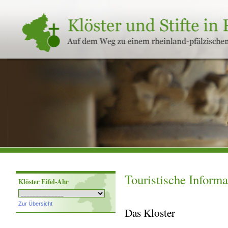
Klöster
und
Stifte
in
Rheinland-
Pfalz
Touristische Inform
Klöster Eifel-Ahr
Zur Übersicht
Das Kloster