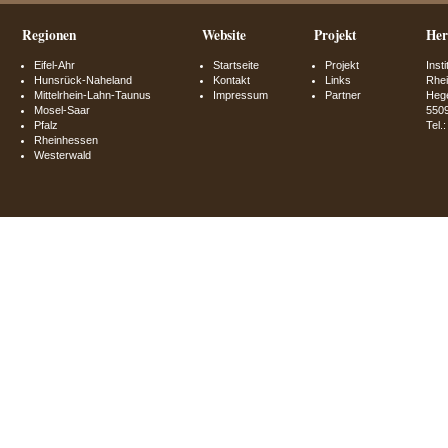
Regionen
Website
Projekt
Her
Eifel-Ahr
Startseite
Projekt
Inst
Hunsrück-Naheland
Kontakt
Links
Rhei
Mittelrhein-Lahn-Taunus
Impressum
Partner
Hege
Mosel-Saar
550
Pfalz
Tel.
Rheinhessen
Westerwald