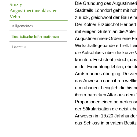
Sinzig -
Die Gründung des Augustinner
Augustinerinnenkloster
Stadtteils Löhndorf geht mit h
Vehn
zurück, gleichwohl der Bau eine
Der Kölner Erzbischof Heriber
Allgemeines
mit einigen Gütern an die Abte
Touristische Informationen
Augustinerinnen-Orden eine Fr
Wirtschaftsgebäude erhielt. Lei
Literatur
die Aufschluss über die kurze
könnten. Fest steht jedoch, d
in der Einrichtung lebten, ehe 
Amtsmannes überging. Dessen
das Anwesen nach ihren weltli
umzubauen. Lediglich die histor
ihrem barocken Altar aus dem 
Proportionen einen bemerkens
der Säkularisation die geistli
Anwesen im 19./20 Jahrhundert
das Schloss in privatem Besit