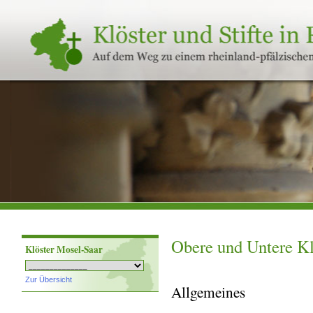
Klöster
und
Stifte
in
Rheinland-
Pfalz
Obere und Untere K
Klöster Mosel-Saar
Zur Übersicht
Allgemeines