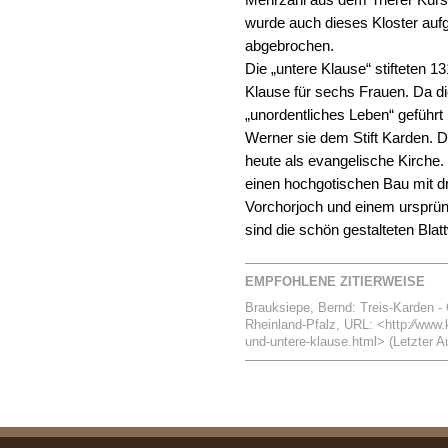
Mehrzahl aus dem Trierer Kurs
wurde auch dieses Kloster aufge
abgebrochen.
Die „untere Klause“ stifteten 1
Klause für sechs Frauen. Da d
„unordentliches Leben“ geführt 
Werner sie dem Stift Karden. D
heute als evangelische Kirche.
einen hochgotischen Bau mit 
Vorchorjoch und einem ursprün
sind die schön gestalteten Blatt
EMPFOHLENE ZITIERWEISE
Brauksiepe, Bernd: Treis-Karden - 
Rheinland-Pfalz, URL: <http:⁄⁄www.k
und-untere-klause.html> (Letzter Au