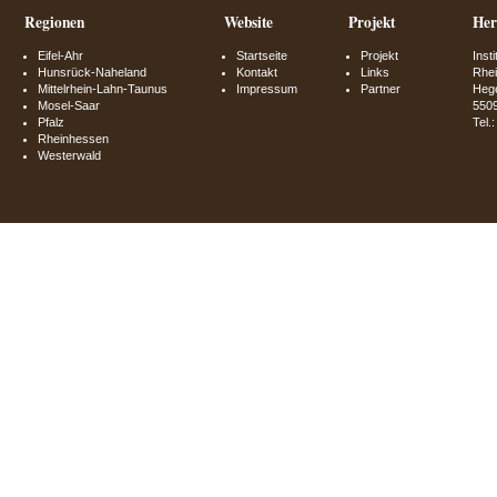
Regionen
Website
Projekt
Her
Eifel-Ahr
Startseite
Projekt
Inst
Hunsrück-Naheland
Kontakt
Links
Rhei
Mittelrhein-Lahn-Taunus
Impressum
Partner
Hege
Mosel-Saar
550
Pfalz
Tel.
Rheinhessen
Westerwald