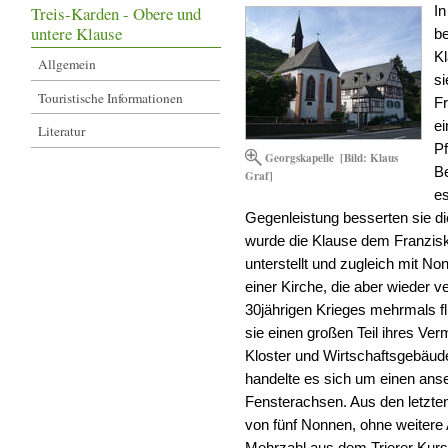
Treis-Karden - Obere und
In
untere Klause
be
Kl
Allgemein
si
Touristische Informationen
Fr
e
Literatur
Pf
Georgskapelle
[Bild: Klaus
B
Graf]
es
Gegenleistung besserten sie di
wurde die Klause dem Franzisk
unterstellt und zugleich mit No
einer Kirche, die aber wieder v
30jährigen Krieges mehrmals fl
sie einen großen Teil ihres V
Kloster und Wirtschaftsgebäud
handelte es sich um einen ans
Fensterachsen. Aus den letzt
von fünf Nonnen, ohne weitere A