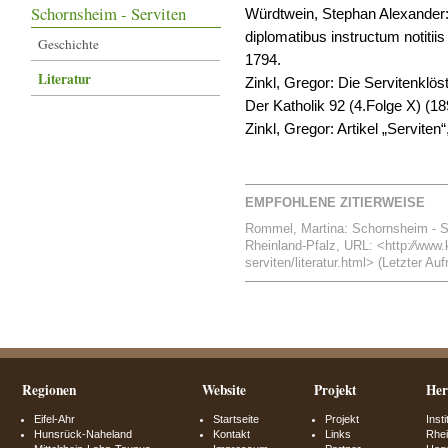
Schornsheim - Serviten
Würdtwein, Stephan Alexander:
diplomatibus instructum notitiis
Geschichte
1794.
Literatur
Zinkl, Gregor: Die Servitenklös
Der Katholik 92 (4.Folge X) (18
Zinkl, Gregor: Artikel „Serviten
EMPFOHLENE ZITIERWEISE
Rommel, Martina: Schornsheim - Serv
Rheinland-Pfalz, URL: <http:⁄⁄www.
serviten/literatur.html> (Letzter Auf
Regionen
Website
Projekt
Her
Eifel-Ahr
Startseite
Projekt
Inst
Hunsrück-Naheland
Kontakt
Links
Rhei