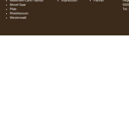
Mittelrhein-Lahn-Taunus
Impressum
Partner
Hege
Mosel-Saar
550
Pfalz
Tel.
Rheinhessen
Westerwald