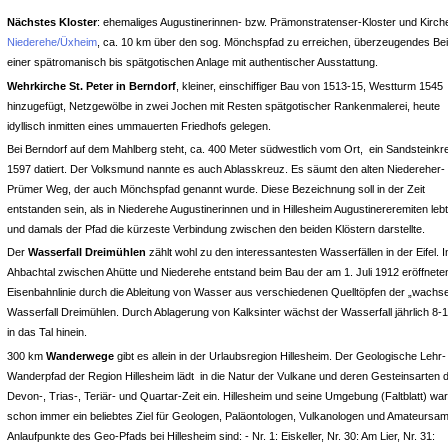
Nächstes Kloster
: ehemaliges Augustinerinnen- bzw. Prämonstratenser-Kloster und Kirch
Niederehe/Üxheim
, ca. 10 km über den sog. Mönchspfad zu erreichen, überzeugendes Bei
einer spätromanisch bis spätgotischen Anlage mit authentischer Ausstattung.
Wehrkirche St. Peter in Berndorf
, kleiner, einschiffiger Bau von 1513-15, Westturm 1545
hinzugefügt, Netzgewölbe in zwei Jochen mit Resten spätgotischer Rankenmalerei, heute
idyllisch inmitten eines ummauerten Friedhofs gelegen.
Bei Berndorf auf dem Mahlberg steht, ca. 400 Meter südwestlich vom Ort, ein Sandsteinkr
1597 datiert. Der Volksmund nannte es auch Ablasskreuz.
Es säumt den alten Niedereher-
Prümer Weg, der auch Mönchspfad genannt wurde. Diese Bezeichnung soll in der Zeit
entstanden sein, als in Niederehe Augustinerinnen und in Hillesheim Augustinereremiten leb
und damals der Pfad die kürzeste Verbindung zwischen den beiden Klöstern darstellte.
Der
Wasserfall Dreimühlen
zählt wohl zu den interessantesten Wasserfällen in der Eifel. 
Ahbachtal zwischen Ahütte und Niederehe entstand beim Bau der am 1. Juli 1912 eröffnete
Eisenbahnlinie durch die Ableitung von Wasser aus verschiedenen Quelltöpfen der „wachs
Wasserfall Dreimühlen. Durch Ablagerung von Kalksinter wächst der Wasserfall jährlich 8-
in das Tal hinein.
300 km
Wanderwege
gibt es allein in der Urlaubsregion Hillesheim. Der Geologische Lehr-
Wanderpfad der Region Hillesheim lädt in die Natur der Vulkane und deren Gesteinsarten 
Devon-, Trias-, Teriär- und Quartar-Zeit ein. Hillesheim und seine Umgebung (Faltblatt) wa
schon immer ein beliebtes Ziel für Geologen, Paläontologen, Vulkanologen und Amateursam
Anlaufpunkte des Geo-Pfads bei Hillesheim sind: - Nr. 1: Eiskeller, Nr. 30: Am Lier, Nr. 31: