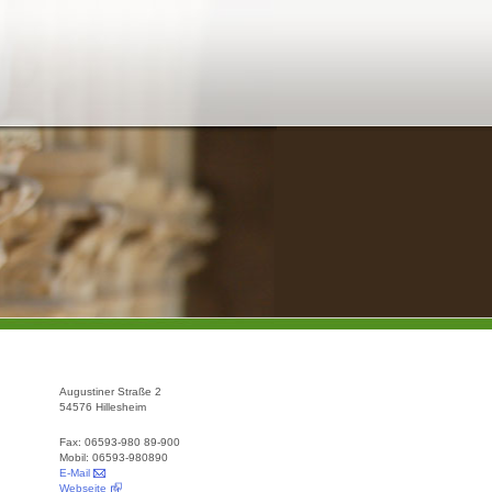
Augustiner Straße 2
54576 Hillesheim
Fax: 06593-980 89-900
Mobil: 06593-980890
E-Mail
Webseite