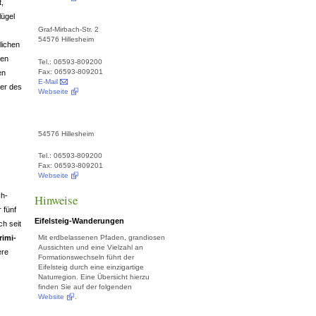
t,
lügel
Graf-Mirbach-Str. 2
54576 Hillesheim
rlichen
ten
Tel.: 06593-809200
Fax: 06593-809201
en
E-Mail
ker des
Webseite
54576 Hillesheim
Tel.: 06593-809200
Fax: 06593-809201
Webseite
ch-
Hinweise
 fünf
Eifelsteig-Wanderungen
ch seit
rimi-
Mit erdbelassenen Pfaden, grandiosen
Aussichten und eine Vielzahl an
ere
Formationswechseln führt der
Eifelsteig durch eine einzigartige
Naturregion. Eine Übersicht hierzu
finden Sie auf der folgenden
Website
.