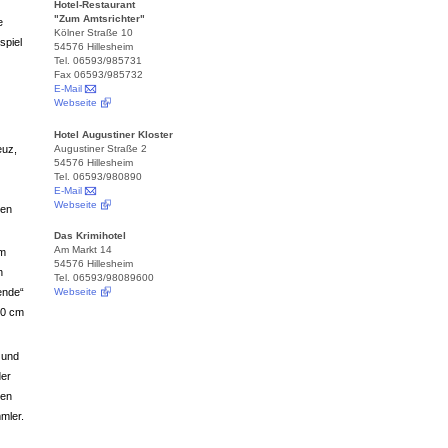
Hotel-Restaurant
"Zum Amtsrichter"
e
Kölner Straße 10
spiel
54576 Hillesheim
Tel. 06593/985731
Fax 06593/985732
E-Mail
Webseite
Hotel Augustiner Kloster
Augustiner Straße 2
euz,
54576 Hillesheim
Tel. 06593/980890
E-Mail
Webseite
ten
Das Krimihotel
Am Markt 14
Im
54576 Hillesheim
n
Tel. 06593/98089600
ende“
Webseite
10 cm
 und
der
ren
mler.