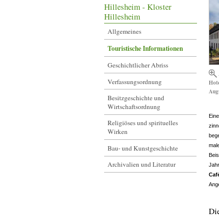
Hillesheim - Kloster
Hillesheim
Allgemeines
Touristische Informationen
Geschichtlicher Abriss
Verfassungsordnung
Hot
Augu
Besitzgeschichte und
Wirtschaftsordnung
Eine
Religiöses und spirituelles
zin
Wirken
bege
male
Bau- und Kunstgeschichte
Beis
Archivalien und Literatur
Jahr
Caf
Ang
Di