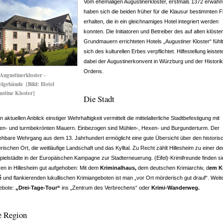
Vom ehemaligen Augustinerkloster, erstmals 1372 erwähn
haben sich die beiden früher für die Klausur bestimmten F
erhalten, die in ein gleichnamiges Hotel integriert werden
konnten. Die Initiatoren und Betreiber des auf alten klöste
Grundmauern errichteten Hotels „Augustiner Kloster“ fühl
sich des kulturellen Erbes verpflichtet. Hilfestellung leistet
dabei der Augustinerkonvent in Würzburg und der Histori
Ordens.
Augustinerkloster -
elgebäude
[Bild: Hotel
stine Kloster]
Die Stadt
n aktuellen Anblick einstiger Wehrhaftigkeit vermittelt die mittelalterliche Stadtbefestigung mit
nen- und turmbekrönten Mauern. Einbezogen sind Mühlen-, Hexen- und Burgunderturm. Der
hbare Wehrgang aus dem 13. Jahrhundert ermöglicht eine gute Übersicht über den historis
rischen Ort, die weitläufige Landschaft und das Kylltal. Zu Recht zählt Hillesheim zu einer der
pielstädte in der Europäischen Kampagne zur Stadterneuerung. (Eifel)-Krimifreunde finden si
en in Hillesheim gut aufgehoben: Mit dem
Kriminalhaus,
dem deutschen Krimiarchiv, d
em K
é
und flankierenden lukullischen Krimiangeboten ist man „vor Ort mörderisch gut drauf“. Weit
ebote:
„Drei-Tage-Tour“
ins „Zentrum des Verbrechens“ oder
Krimi-Wanderweg.
e Region