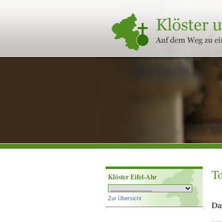
Klöster
und
Stifte
in
Rheinland-
Pfalz
To
Klöster Eifel-Ahr
Zur Übersicht
Da