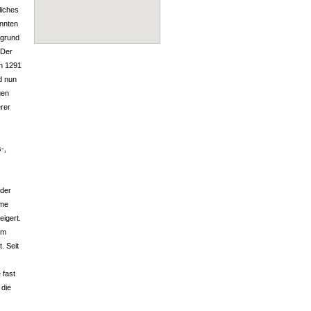
liches
nnten
fgrund
 Der
n 1291
d nun
gen
rer
-,
eder
hme
igert.
im
. Seit
 fast
 die