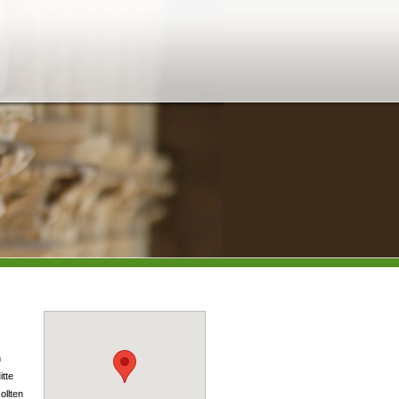
n
itte
ollten