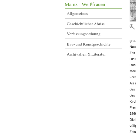
Mainz - Weißfrauen
Allgemeines
Geschichtlicher Abriss
Verfassungsordnung
grau
Bau- und Kunstgeschichte
Neum
Zei
Archivalien & Literatur
Die 
Rose
Mari
Fre
Als 
des 
des
Kirc
Frem
1866
Die 
völl
Zeit