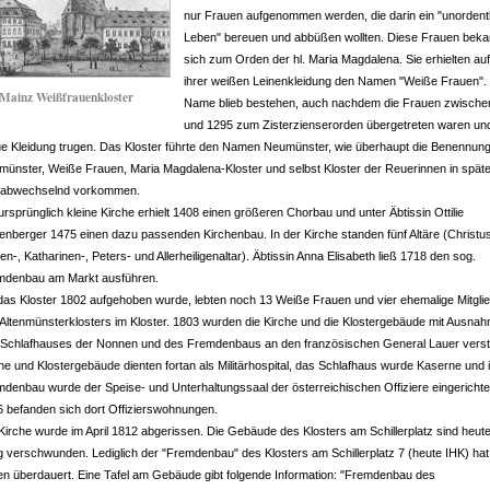
nur Frauen aufgenommen werden, die darin ein "unordent
Leben" bereuen und abbüßen wollten. Diese Frauen beka
sich zum Orden der hl. Maria Magdalena. Sie erhielten au
ihrer weißen Leinenkleidung den Namen "Weiße Frauen".
Mainz Weißfrauenkloster
Name blieb bestehen, auch nachdem die Frauen zwische
und 1295 zum Zisterzienserorden übergetreten waren un
e Kleidung trugen. Das Kloster führte den Namen Neumünster, wie überhaupt die Benennun
ünster, Weiße Frauen, Maria Magdalena-Kloster und selbst Kloster der Reuerinnen in späte
t abwechselnd vorkommen.
ursprünglich kleine Kirche erhielt 1408 einen größeren Chorbau und unter Äbtissin Ottilie
nberger 1475 einen dazu passenden Kirchenbau. In der Kirche standen fünf Altäre (Christus
en-, Katharinen-, Peters- und Allerheiligenaltar). Äbtissin Anna Elisabeth ließ 1718 den sog.
mdenbau am Markt ausführen.
das Kloster 1802 aufgehoben wurde, lebten noch 13 Weiße Frauen und vier ehemalige Mitgli
Altenmünsterklosters im Kloster. 1803 wurden die Kirche und die Klostergebäude mit Ausna
 Schlafhauses der Nonnen und des Fremdenbaus an den französischen General Lauer verste
he und Klostergebäude dienten fortan als Militärhospital, das Schlafhaus wurde Kaserne und 
denbau wurde der Speise- und Unterhaltungssaal der österreichischen Offiziere eingerichtet
 befanden sich dort Offizierswohnungen.
Kirche wurde im April 1812 abgerissen. Die Gebäude des Klosters am Schillerplatz sind heute
ig verschwunden. Lediglich der "Fremdenbau" des Klosters am Schillerplatz 7 (heute IHK) hat
en überdauert. Eine Tafel am Gebäude gibt folgende Information: "Fremdenbau des