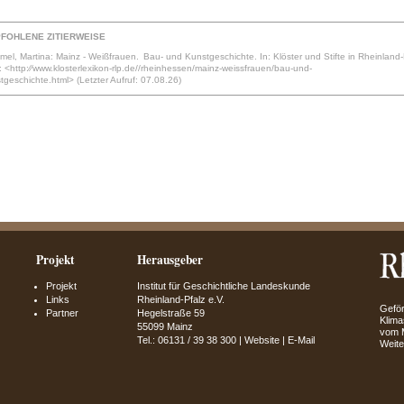
FOHLENE ZITIERWEISE
el, Martina: Mainz - Weißfrauen. Bau- und Kunstgeschichte. In: Klöster und Stifte in Rheinland-
 <http:⁄⁄www.klosterlexikon-rlp.de//rheinhessen/mainz-weissfrauen/bau-und-
tgeschichte.html> (Letzter Aufruf: 07.08.26)
Projekt
Herausgeber
Projekt
Institut für Geschichtliche Landeskunde
Links
Rheinland-Pfalz e.V.
Geför
Partner
Hegelstraße 59
Klima
55099 Mainz
vom M
Tel.: 06131 / 39 38 300 |
Website
|
E-Mail
Weite