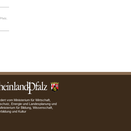
Pfalz,
dert vom Ministerium für Wirtschaft,
schutz, Energie und Landesplanung und
inisterium für Bildung, Wissenschaft,
rbildung und Kultur