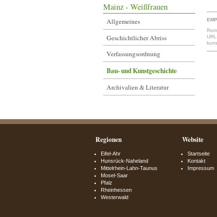
Mainz - Weißfrauen
EMP
Allgemeines
Romm
Geschichtlicher Abriss
URL:
kuns
Verfassungsordnung
Bau- und Kunstgeschichte
Archivalien & Literatur
Regionen
Website
Eifel-Ahr
Startseite
Hunsrück-Naheland
Kontakt
Mittelrhein-Lahn-Taunus
Impressum
Mosel-Saar
Pfalz
Rheinhessen
Westerwald