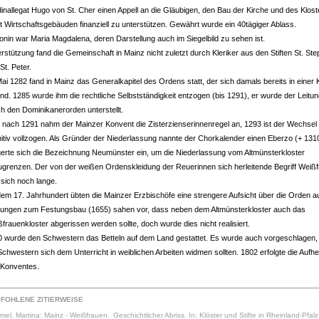
inallegat Hugo von St. Cher einen Appell an die Gläubigen, den Bau der Kirche und des Klost
 Wirtschaftsgebäuden finanziell zu unterstützen. Gewährt wurde ein 40tägiger Ablass.
onin war Maria Magdalena, deren Darstellung auch im Siegelbild zu sehen ist.
rstützung fand die Gemeinschaft in Mainz nicht zuletzt durch Kleriker aus den Stiften St. St
St. Peter.
ai 1282 fand in Mainz das Generalkapitel des Ordens statt, der sich damals bereits in einer 
nd. 1285 wurde ihm die rechtliche Selbstständigkeit entzogen (bis 1291), er wurde der Leitu
h den Dominikanerorden unterstellt.
 nach 1291 nahm der Mainzer Konvent die Zisterzienserinnenregel an, 1293 ist der Wechsel
nitiv vollzogen. Als Gründer der Niederlassung nannte der Chorkalender einen Eberzo (+ 131
erte sich die Bezeichnung Neumünster ein, um die Niederlassung vom Altmünsterkloster
grenzen. Der von der weißen Ordenskleidung der Reuerinnen sich herleitende Begriff Weiß
t sich noch lange.
em 17. Jahrhundert übten die Mainzer Erzbischöfe eine strengere Aufsicht über die Orden a
nungen zum Festungsbau (1655) sahen vor, dass neben dem Altmünsterkloster auch das
frauenkloster abgerissen werden sollte, doch wurde dies nicht realisiert.
0 wurde den Schwestern das Betteln auf dem Land gestattet. Es wurde auch vorgeschlagen,
Schwestern sich dem Unterricht in weiblichen Arbeiten widmen sollten. 1802 erfolgte die Aufh
 Konventes.
FOHLENE ZITIERWEISE
el, Martina: Mainz - Weißfrauen. Geschichtlicher Abriss. In: Klöster und Stifte in Rheinland-Pfalz