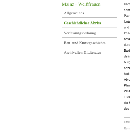
Mainz - Weißfrauen
Kard
samt
Allgemeines
Patr
Unte
Geschichtlicher Abriss
und 
Verfassungsordnung
Im M
befa
Bau- und Kunstgeschichte
durc
Bald
Archivalien & Literatur
defi
bürg
abzu
hiel
Ab d
Pla
Weiß
168
die 
des
EMP
Romm