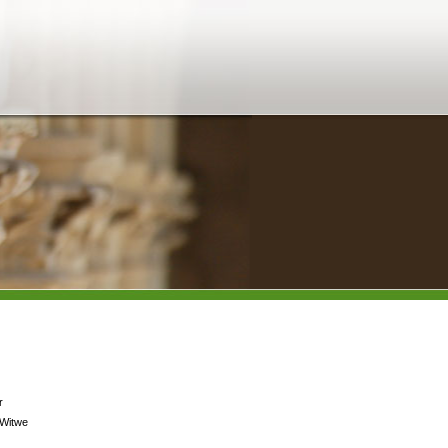
r
 Witwe