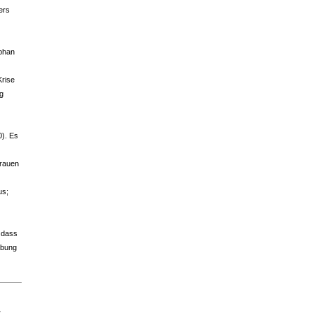
ers
ephan
Krise
ng
0). Es
frauen
us;
 dass
ebung
,