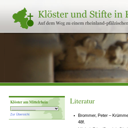
Klöster
und
Stifte
in
Rheinland-
Pfalz
Literatur
Klöster am Mittelrhein
Zur Übersicht
Brommer, Peter – Krümmel, 
48f.