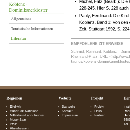
Michel, Fritz (Bearb.): Die
Koblenz -
228-245. Hier S. 228 auch 
Dominikanerkloster
Pauly, Ferdinand: Die Kirc
Allgemeines
Koblenz. Band 1: Von den 
Touristische Informationen
Zeit. Stuttgart 1992, S. 22
Literatur
EMPFOHLENE ZITIERWEISE
Schmid, Reinhard: Koblenz - Dominik
Rheinland-Pfalz, URL: <http:⁄⁄www.kl
taunus/koblenz-dominikanerkloster/l
Regionen
Website
Projekt
Her
Eifel-Ahr
Startseite
Projekt
Inst
Hunsrück-Naheland
Kontakt
Links
Rhei
Mittelrhein-Lahn-Taunus
Impressum
Partner
Hege
Mosel-Saar
550
Pfalz
Tel.
Rheinhessen