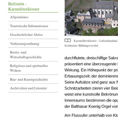
Beilstein -
Karmeliterkloster
Allgemeines
Touristische Informationen
Geschichtlicher Abriss
Karmeliterkloster - Luftaufnahme
Verfassungsordnung
Koblenzer Bildungsverein]
Besitz- und
Wirtschaftsgeschichte
durchflutete, dreischiffige Sa
präsentiert eine überzeugende 
Religiöses und spirituelles
Wirkung. Ein Höhepunkt der pr
Wirken
Erbauungszeit: der dominieren
Bau- und Kunstgeschichte
Seine Aufsätze sind ganz aus N
Archivalien und Literatur
Schnitzarbeiten zieren vier Bei
weist eine kunstvolle Bekrönun
Innenraums bestimmen die opul
der Balthasar Koenig Orgel vo
Am Flussufer unterhalb von Klo