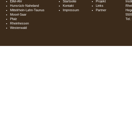
Eifel-Ahr
Startseite
Projekt
Inst
Hunsrück-Naheland
Kontakt
Links
Rhei
Mittelrhein-Lahn-Taunus
Impressum
Partner
Hege
Mosel-Saar
550
Pfalz
Tel.
Rheinhessen
Westerwald