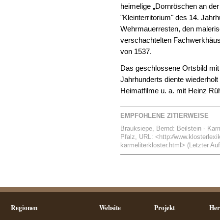
heimelige „Dornröschen an der 
"Kleinterritorium" des 14. Jahrh
Wehrmauerresten, den maleris
verschachtelten Fachwerkhäus
von 1537.
Das geschlossene Ortsbild mit
Jahrhunderts diente wiederholt
Heimatfilme u. a. mit Heinz R
EMPFOHLENE ZITIERWEISE
Brauksiepe, Bernd: Beilstein - Karme
Pfalz, URL: <http:⁄⁄www.klosterlexi
karmeliterkloster.html> (Letzter Auf
Regionen
Website
Projekt
Her