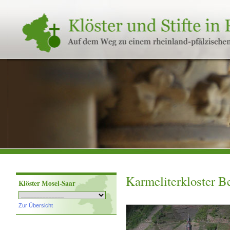
Klöster
und
Stifte
in
Rheinland-
Pfalz
Karmeliterkloster Be
Klöster Mosel-Saar
Zur Übersicht