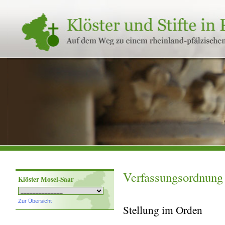
Klöster
und
Stifte
in
Rheinland-
Pfalz
Verfassungsordnung
Klöster Mosel-Saar
Zur Übersicht
Stellung im Orden