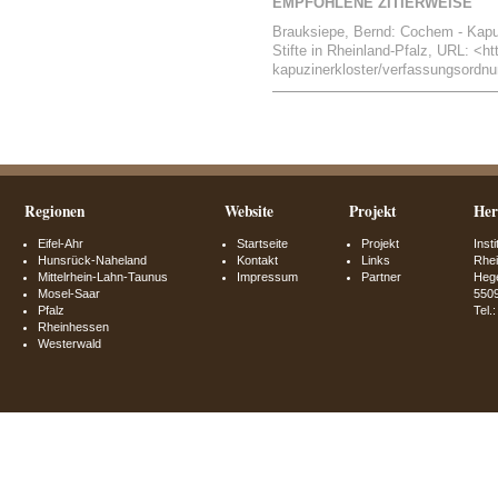
EMPFOHLENE ZITIERWEISE
Brauksiepe, Bernd: Cochem - Kapuz
Stifte in Rheinland-Pfalz, URL: <ht
kapuzinerkloster/verfassungsordnun
Regionen
Website
Projekt
Her
Eifel-Ahr
Startseite
Projekt
Inst
Hunsrück-Naheland
Kontakt
Links
Rhei
Mittelrhein-Lahn-Taunus
Impressum
Partner
Hege
Mosel-Saar
550
Pfalz
Tel.
Rheinhessen
Westerwald