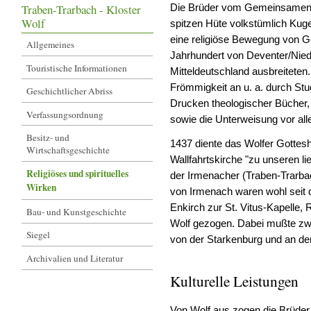
Traben-Trarbach - Kloster
Die Brüder vom Gemeinsamen L
Wolf
spitzen Hüte volkstümlich Kugel
eine religiöse Bewegung von Gei
Allgemeines
Jahrhundert von Deventer/Nied
Touristische Informationen
Mitteldeutschland ausbreiteten.
Frömmigkeit an u. a. durch St
Geschichtlicher Abriss
Drucken theologischer Bücher, 
Verfassungsordnung
sowie die Unterweisung vor al
Besitz- und
1437 diente das Wolfer Gottesh
Wirtschaftsgeschichte
Wallfahrtskirche "zu unseren li
Religiöses und spirituelles
der Irmenacher (Traben-Trarbac
Wirken
von Irmenach waren wohl seit d
Enkirch zur St. Vitus-Kapelle,
Bau- und Kunstgeschichte
Wolf gezogen. Dabei mußte zwe
Siegel
von der Starkenburg und an der
Archivalien und Literatur
Kulturelle Leistungen
Von Wolf aus zogen die Brüder 