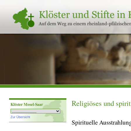
Klöster
und
Stifte
in
Rheinland-
Pfalz
Religiöses und spiri
Klöster Mosel-Saar
Zur Übersicht
Spirituelle Ausstrahlun