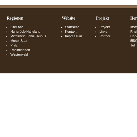
Regionen
Website
Projekt
Her
Eifel-Ahr
Startseite
Projekt
Inst
Hunsrück-Naheland
Kontakt
Links
Rhei
Mittelrhein-Lahn-Taunus
Impressum
Partner
Hege
Mosel-Saar
550
Pfalz
Tel.
Rheinhessen
Westerwald