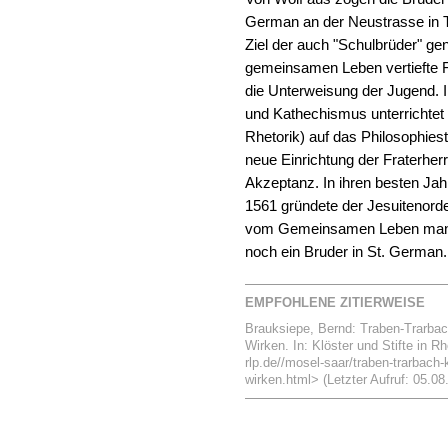
German an der Neustrasse in 
Ziel der auch "Schulbrüder" gen
gemeinsamen Leben vertiefte Fr
die Unterweisung der Jugend. I
und Kathechismus unterrichtet
Rhetorik) auf das Philosophiest
neue Einrichtung der Fraterhe
Akzeptanz. In ihren besten Ja
1561 gründete der Jesuitenord
vom Gemeinsamen Leben mangel
noch ein Bruder in St. German.
EMPFOHLENE ZITIERWEISE
Brauksiepe, Bernd: Traben-Trarbach
Wirken. In: Klöster und Stifte in R
rlp.de//mosel-saar/traben-trarbach-k
wirken.html> (Letzter Aufruf: 05.08