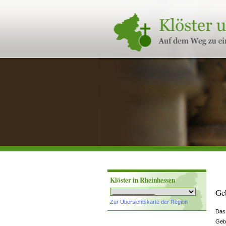
Klöster
und
Stifte
in
Rheinland-
Pfalz
Klöster in Rheinhessen
Ge
Zur Übersichtskarte der Region
Das 
Gebä