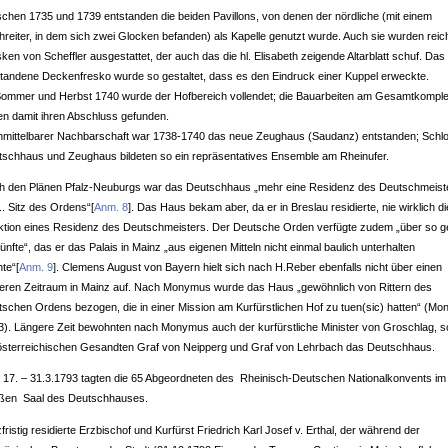
chen 1735 und 1739 entstanden die beiden Pavillons, von denen der nördliche (mit einem
reiter, in dem sich zwei Glocken befanden) als Kapelle genutzt wurde. Auch sie wurden reic
ken von Scheffler ausgestattet, der auch das die hl. Elisabeth zeigende Altarblatt schuf. Da
tandene Deckenfresko wurde so gestaltet, dass es den Eindruck einer Kuppel erweckte.
Sommer und Herbst 1740 wurde der Hofbereich vollendet; die Bauarbeiten am Gesamtkompl
en damit ihren Abschluss gefunden.
unmittelbarer Nachbarschaft war 1738-1740 das neue Zeughaus (Saudanz) entstanden; Schl
tschhaus und Zeughaus bildeten so ein repräsentatives Ensemble am Rheinufer.
h den Plänen Pfalz-Neuburgs war das Deutschhaus „mehr eine Residenz des Deutschmeister
... Sitz des Ordens“
[
Anm. 8
]
. Das Haus bekam aber, da er in Breslau residierte, nie wirklich di
ktion eines Residenz des Deutschmeisters. Der Deutsche Orden verfügte zudem „über so g
ünfte“, das er das Palais in Mainz „aus eigenen Mitteln nicht einmal baulich unterhalten
nte“
[
Anm. 9
]
. Clemens August von Bayern hielt sich nach H.Reber ebenfalls nicht über einen
geren Zeitraum in Mainz auf. Nach Monymus wurde das Haus „gewöhnlich von Rittern des
schen Ordens bezogen, die in einer Mission am Kurfürstlichen Hof zu tuen(sic) hatten“ (M
3). Längere Zeit bewohnten nach Monymus auch der kurfürstliche Minister von Groschlag, s
 österreichischen Gesandten Graf von Neipperg und Graf von Lehrbach das Deutschhaus.
 17. – 31.3.1793 tagten die 65 Abgeordneten des Rheinisch-Deutschen Nationalkonvents im
ßen Saal des Deutschhauses.
fristig residierte Erzbischof und Kurfürst Friedrich Karl Josef v. Erthal, der während der