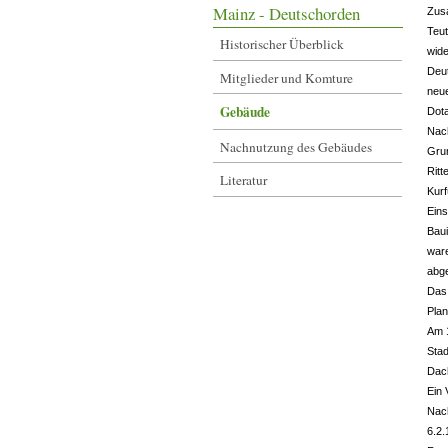
Mainz - Deutschorden
Zusa
Teu
Historischer Überblick
wide
Deut
Mitglieder und Komture
neue
Gebäude
Dot
Nach
Nachnutzung des Gebäudes
Grun
Rit
Literatur
Kurf
Eins
Baui
ware
abg
Das 
Plan
Am 1
Stad
Dac
Ein 
Nac
6.2