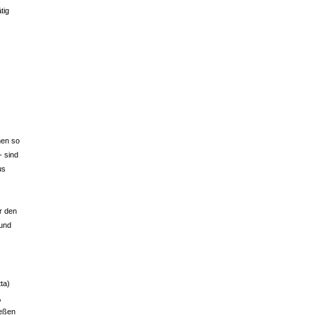
tig
hen so
 sind
us
r den
 und
tta)
,
ießen