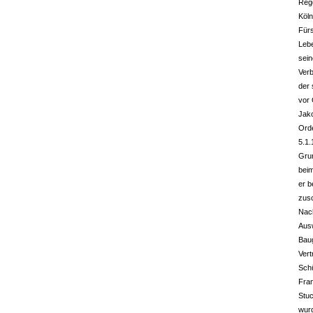
Reg
Köln
Fürs
Lebe
sein
Ver
der 
vor
Jako
Ord
5.1.
Gru
bei
er 
zusc
Nac
Ausw
Bau
Vert
Schü
Fran
Stuc
wurd