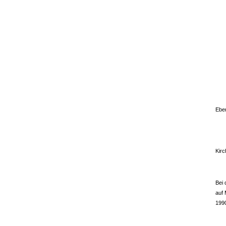
Eben
dre
das
Kirc
Fre
Bei 
auf 
1990