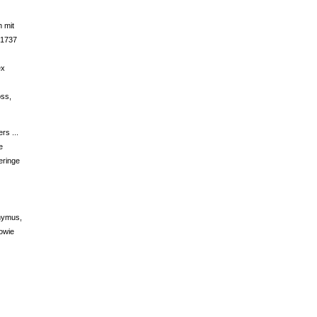
h mit
s 1737
ex
oss,
s ...
e
eringe
onymus,
owie