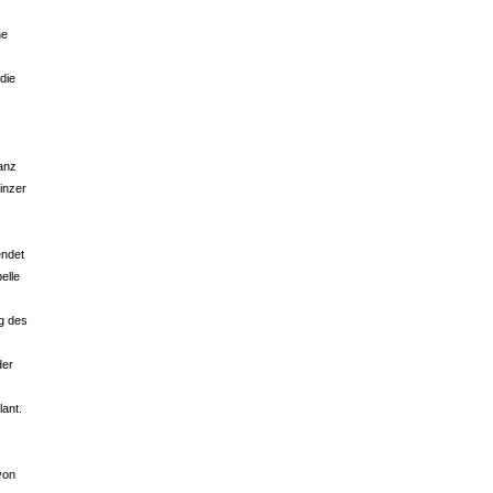
he
die
ranz
inzer
endet
elle
ng des
der
ant.
von