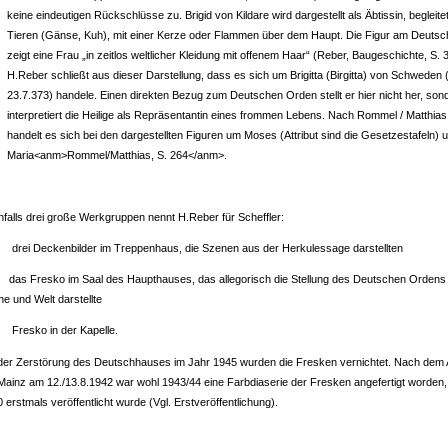
keine eindeutigen Rückschlüsse zu. Brigid von Kildare wird dargestellt als Äbtissin, begleite
Tieren (Gänse, Kuh), mit einer Kerze oder Flammen über dem Haupt. Die Figur am Deuts
zeigt eine Frau „in zeitlos weltlicher Kleidung mit offenem Haar“ (Reber, Baugeschichte, S. 
H.Reber schließt aus dieser Darstellung, dass es sich um Brigitta (Birgitta) von Schweden 
23.7.373) handele. Einen direkten Bezug zum Deutschen Orden stellt er hier nicht her, son
interpretiert die Heilige als Repräsentantin eines frommen Lebens. Nach Rommel / Matthias
handelt es sich bei den dargestellten Figuren um Moses (Attribut sind die Gesetzestafeln) 
Maria<anm>Rommel/Matthias, S. 264</anm>.
falls drei große Werkgruppen nennt H.Reber für Scheffler:
i Deckenbilder im Treppenhaus, die Szenen aus der Herkulessage darstellten
 Fresko im Saal des Haupthauses, das allegorisch die Stellung des Deutschen Ordens 
he und Welt darstellte
sko in der Kapelle.
der Zerstörung des Deutschhauses im Jahr 1945 wurden die Fresken vernichtet. Nach dem A
Mainz am 12./13.8.1942 war wohl 1943/44 eine Farbdiaserie der Fresken angefertigt worden,
 erstmals veröffentlicht wurde (Vgl. Erstveröffentlichung).