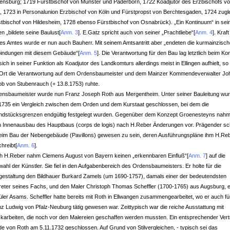
ensburg; 1719 Fürstbischof von Münster und Paderborn, 1722 Koadjutor des Erzbischofs v
, 1723 in Personalunion Erzbischof von Köln und Fürstpropst von Berchtesgaden, 1724 zugl
tbischof von Hildesheim, 1728 ebenso Fürstbischof von Osnabrück). „Ein Kontinuum“ in se
n „bildete seine Baulust
[
Anm. 3
]
. E.Gatz spricht auch von seiner „Prachtliebe“
[
Anm. 4
]
. Kraft
es Amtes wurde er nun auch Bauherr. Mit seinem Amtsantritt aber „endeten die kurmainzisc
bindungen mit diesem Gebäude“
[
Anm. 5
]
. Die Verantwortung für den Bau lag letztlich beim Ko
sich in seiner Funktion als Koadjutor des Landkomturs allerdings meist in Ellingen aufhielt, s
 Ort die Verantwortung auf dem Ordensbaumeister und dem Mainzer Kommendeverwalter Jo
b von Stubenrauch (+ 13.8.1753) ruhte.
ensbaumeister wurde nun Franz Joseph Roth aus Mergentheim. Unter seiner Bauleitung wu
1735 ein Vergleich zwischen dem Orden und dem Kurstaat geschlossen, bei dem die
ndstücksgrenzen endgültig festgelegt wurden. Gegenüber dem Konzept Groenesteyns nah
m Innenausbau des Hauptbaus (corps de logis) nach H.Reber Änderungen vor. Prägender sc
beim Bau der Nebengebäude (Pavillons) gewesen zu sein, deren Ausführungspläne ihm H.Re
hreibt
[
Anm. 6
]
.
h H.Reber nahm Clemens August von Bayern keinen „erkennbaren Einfluß“
[
Anm. 7
]
auf die
ahl der Künstler. Sie fiel in den Aufgabenbereich des Ordensbaumeisters. Er holte für die
gestaltung den Bildhauer Burkard Zamels (um 1690-1757), damals einer der bedeutendsten
reter seines Fachs, und den Maler Christoph Thomas Scheffler (1700-1765) aus Augsburg, 
ler Asams. Scheffler hatte bereits mit Roth in Ellwangen zusammengearbeitet, wo er auch fü
z Ludwig von Pfalz-Neuburg tätig gewesen war. Zeittypisch war die reiche Ausstattung mit
karbeiten, die noch vor den Malereien geschaffen werden mussten. Ein entsprechender Vert
e von Roth am 5.11.1732 geschlossen. Auf Grund von Stilvergleichen, - typisch sei das