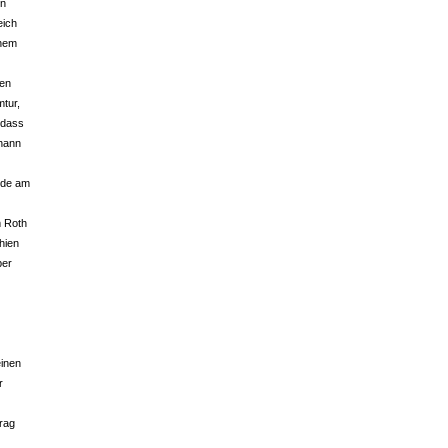
on
eich
inem
hen
mtur,
o dass
hann
rde am
m Roth
hien
ber
einen
r
rag