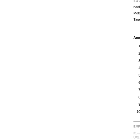
fran
nach
Met
Tag
Anm
EMP
Romm
URL: