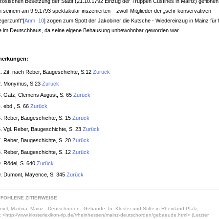
zösischen Besetzung der Stadt (21.10.1792 Einzug der Truppen Custines in Mainz) geflohen
 seinem am 9.9.1793 spektakulär inszenierten – zwölf Mitglieder der „sehr konservativen
zgerzunft“
[
Anm. 10
]
zogen zum Spott der Jakobiner die Kutsche - Wiedereinzug in Mainz für 
e im Deutschhaus, da seine eigene Behausung unbewohnbar geworden war.
erkungen:
Zit. nach Reber, Baugeschichte, S.12
Zurück
Monymus, S.23
Zurück
Gatz, Clemens August, S. 65
Zurück
ebd., S. 66
Zurück
Reber, Baugeschichte, S. 15
Zurück
Vgl. Reber, Baugeschichte, S. 23
Zurück
Reber, Baugeschichte, S. 20
Zurück
Reber, Baugeschichte, S. 12
Zurück
Rödel, S. 640
Zurück
Dumont, Mayence, S. 345
Zurück
FOHLENE ZITIERWEISE
el, Martina: Mainz - Deutschorden. Gebäude. In: Klöster und Stifte in Rheinland-Pfalz,
 <http:⁄⁄www.klosterlexikon-rlp.de//rheinhessen/mainz-deutschorden/gebaeude.html> (Letzter