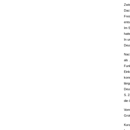
Zwis
Dach
Fres
ents
Im 
hatt
In 
Deu
Nac
als 
Fun
Eink
kon
län
Deut
S. 2
die
Vom
Gro
Kurz