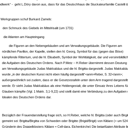
dlwerk“ - geht L.Döry davon aus, dass für das Deutschhaus die Stuckateurfamilie Castelli tä
i Werkgruppen schuf Burkard Zamels:
 Schmuck des Giebels im Mittelrisalit (um 1731)
 Atlanten am Haupteingang
die Figuren an den Nebengebäuden und am Verwaltungsgebäude. Die Figuren am
nördlichen Pavillon, der Kapelle, stellen den hl. Georg, Symbol für das (gegen das Böse)
kämpfende Rittertum, und die hl. Elisabeth, Symbol der Wohltätigkeit, dar und versinnbildlic
die Aufgaben des Deutschen Ordens. Nach P.Metz – H.Reber übernimmt dessen Deutung -
am Verwaltungsgebäude Judas Makkabäus und die hl. Brigitta dargestellt. Judas Makkabä
wurde „in der deutschen Kunst nicht eben häufig dargestellt“<anm>Reber, S. 32</anm>;
außergewöhnlich sei zudem, dass er die Gesetzestafeln unter dem Arm tragend dargestellt
werde. Er sieht Judas Makkabäus als eine Heldengestalt, die unter Einsatz ihres Lebens fü
Glauben kämpfte (Vgl. 1 Makk. 3,1-9,22) und stellt damit eine Verbindung zu den Aufgaben
Idealen des Deutschen Ordens dar.
Bezüglich der Frauendarstellung frage sich, so H.Reber, welche hl. Brigitta (oder auch Birgi
gemeint sei: Brigitta/Birgitta von Schweden oder Brigitte (Brigid/Brigit) von Kildare (+ um 524
Gründerin des Doppelklosters Kildare = Cell-dara, Eichenkirche) Die beigefügten Attribute l