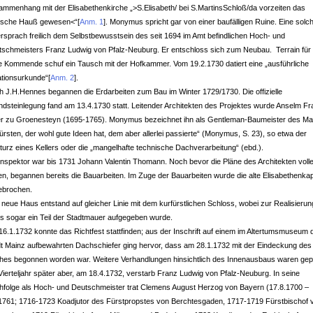
mmenhang mit der Elisabethenkirche „>S.Elisabeth/ bei S.MartinsSchloß/da vorzeiten das
tsche Hauß gewesen<“
[
Anm. 1
]
. Monymus spricht gar von einer baufälligen Ruine. Eine solc
rsprach freilich dem Selbstbewusstsein des seit 1694 im Amt befindlichen Hoch- und
schmeisters Franz Ludwig von Pfalz-Neuburg. Er entschloss sich zum Neubau. Terrain für 
 Kommende schuf ein Tausch mit der Hofkammer. Vom 19.2.1730 datiert eine „ausführliche
ationsurkunde“
[
Anm. 2
]
.
 J.H.Hennes begannen die Erdarbeiten zum Bau im Winter 1729/1730. Die offizielle
dsteinlegung fand am 13.4.1730 statt. Leitender Architekten des Projektes wurde Anselm F
ter zu Groenesteyn (1695-1765). Monymus bezeichnet ihn als Gentleman-Baumeister des Ma
ürsten, der wohl gute Ideen hat, dem aber allerlei passierte“ (Monymus, S. 23), so etwa der
turz eines Kellers oder die „mangelhafte technische Dachverarbeitung“ (ebd.).
nspektor war bis 1731 Johann Valentin Thomann. Noch bevor die Pläne des Architekten voll
n, begannen bereits die Bauarbeiten. Im Zuge der Bauarbeiten wurde die alte Elisabethenkap
ebrochen.
neue Haus entstand auf gleicher Linie mit dem kurfürstlichen Schloss, wobei zur Realisieru
s sogar ein Teil der Stadtmauer aufgegeben wurde.
6.1.1732 konnte das Richtfest stattfinden; aus der Inschrift auf einem im Altertumsmuseum 
t Mainz aufbewahrten Dachschiefer ging hervor, dass am 28.1.1732 mit der Eindeckung des
hes begonnen worden war. Weitere Verhandlungen hinsichtlich des Innenausbaus waren gepl
Vierteljahr später aber, am 18.4.1732, verstarb Franz Ludwig von Pfalz-Neuburg. In seine
hfolge als Hoch- und Deutschmeister trat Clemens August Herzog von Bayern (17.8.1700 –
.1761; 1716-1723 Koadjutor des Fürstpropstes von Berchtesgaden, 1717-1719 Fürstbischof 