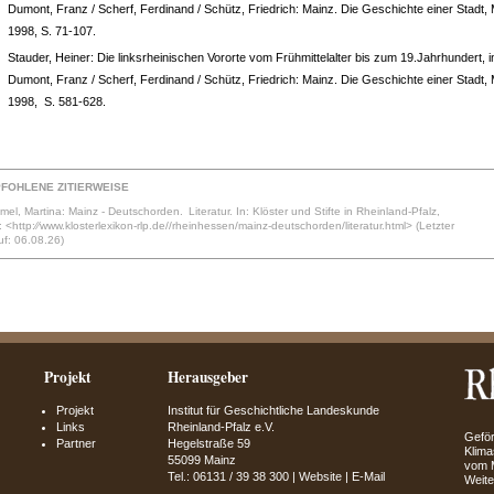
Dumont, Franz / Scherf, Ferdinand / Schütz, Friedrich: Mainz. Die Geschichte einer Stadt,
1998, S. 71-107.
Stauder, Heiner: Die linksrheinischen Vororte vom Frühmittelalter bis zum 19.Jahrhundert, i
Dumont, Franz / Scherf, Ferdinand / Schütz, Friedrich: Mainz. Die Geschichte einer Stadt,
1998, S. 581-628.
FOHLENE ZITIERWEISE
el, Martina: Mainz - Deutschorden. Literatur. In: Klöster und Stifte in Rheinland-Pfalz,
 <http:⁄⁄www.klosterlexikon-rlp.de//rheinhessen/mainz-deutschorden/literatur.html> (Letzter
uf: 06.08.26)
Projekt
Herausgeber
Projekt
Institut für Geschichtliche Landeskunde
Links
Rheinland-Pfalz e.V.
Geför
Partner
Hegelstraße 59
Klima
55099 Mainz
vom M
Tel.: 06131 / 39 38 300 |
Website
|
E-Mail
Weite