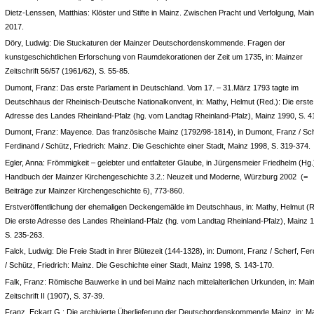
Dietz-Lenssen, Matthias: Klöster und Stifte in Mainz. Zwischen Pracht und Verfolgung, Mai
2017.
Döry, Ludwig: Die Stuckaturen der Mainzer Deutschordenskommende. Fragen der
kunstgeschichtlichen Erforschung von Raumdekorationen der Zeit um 1735, in: Mainzer
Zeitschrift 56/57 (1961/62), S. 55-85.
Dumont, Franz: Das erste Parlament in Deutschland. Vom 17. – 31.März 1793 tagte im
Deutschhaus der Rheinisch-Deutsche Nationalkonvent, in: Mathy, Helmut (Red.): Die erste
Adresse des Landes Rheinland-Pfalz (hg. vom Landtag Rheinland-Pfalz), Mainz 1990, S. 4
Dumont, Franz: Mayence. Das französische Mainz (1792/98-1814), in Dumont, Franz / Sch
Ferdinand / Schütz, Friedrich: Mainz. Die Geschichte einer Stadt, Mainz 1998, S. 319-374.
Egler, Anna: Frömmigkeit – gelebter und entfalteter Glaube, in Jürgensmeier Friedhelm (Hg.
Handbuch der Mainzer Kirchengeschichte 3.2.: Neuzeit und Moderne, Würzburg 2002 (=
Beiträge zur Mainzer Kirchengeschichte 6), 773-860.
Erstveröffentlichung der ehemaligen Deckengemälde im Deutschhaus, in: Mathy, Helmut (R
Die erste Adresse des Landes Rheinland-Pfalz (hg. vom Landtag Rheinland-Pfalz), Mainz 
S. 235-263.
Falck, Ludwig: Die Freie Stadt in ihrer Blütezeit (144-1328), in: Dumont, Franz / Scherf, Fe
/ Schütz, Friedrich: Mainz. Die Geschichte einer Stadt, Mainz 1998, S. 143-170.
Falk, Franz: Römische Bauwerke in und bei Mainz nach mittelalterlichen Urkunden, in: Mai
Zeitschrift II (1907), S. 37-39.
Franz, Eckart G.: Die archivierte Überlieferung der Deutschordenskommende Mainz, in: M