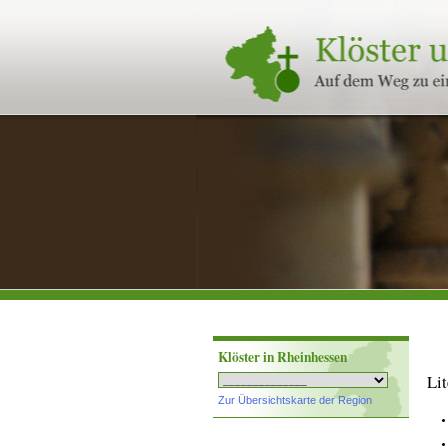
Klöster
und
Stifte
in
Rheinland-
Pfalz
Klöster in Rheinhessen
Lit
Zur Übersichtskarte der Region