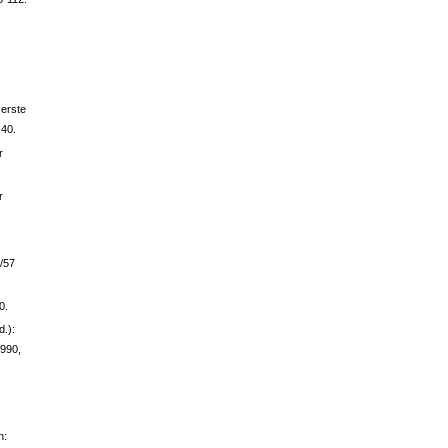
 erste
-40.
r
r
6/57
0.
d.):
1990,
in: