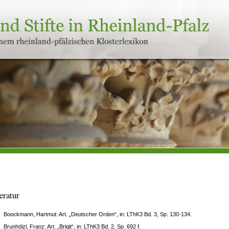
eratur
Boockmann, Hartmut: Art. „Deutscher Orden“, in: LThK3 Bd. 3, Sp. 130-134.
Brunhölzl, Franz: Art. „Brigit“, in: LThK3 Bd. 2, Sp. 692 f.