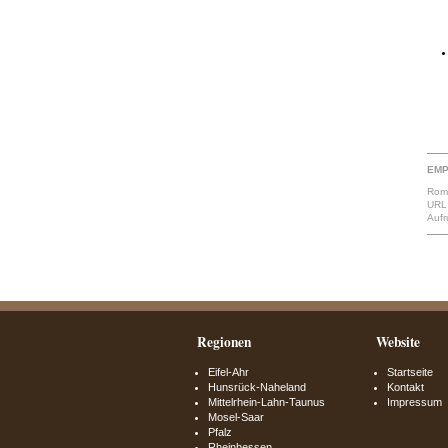
EMP
Romm
URL:
Aufr
Regionen
Website
Eifel-Ahr
Startseite
Hunsrück-Naheland
Kontakt
Mittelrhein-Lahn-Taunus
Impressum
Mosel-Saar
Pfalz
Rheinhessen