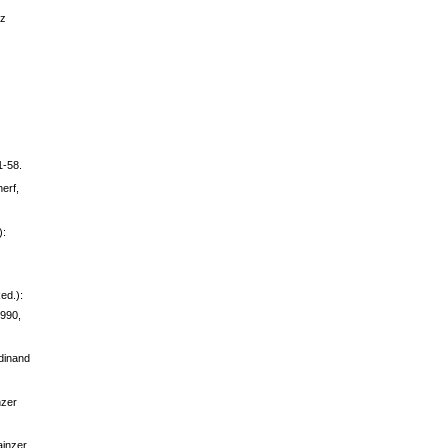
nz
1-58.
erf,
):
ed.):
1990,
rdinand
nzer
ainzer