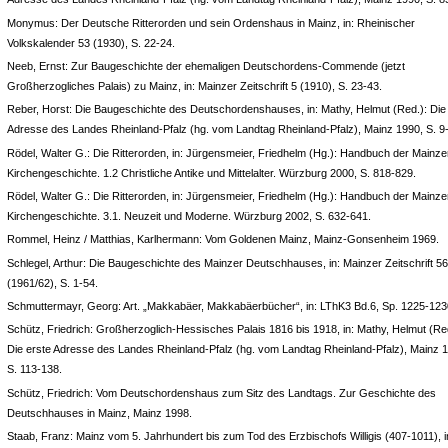
Monymus: Der Deutsche Ritterorden und sein Ordenshaus in Mainz, in: Rheinischer
Volkskalender 53 (1930), S. 22-24.
Neeb, Ernst: Zur Baugeschichte der ehemaligen Deutschordens-Commende (jetzt
Großherzogliches Palais) zu Mainz, in: Mainzer Zeitschrift 5 (1910), S. 23-43.
Reber, Horst: Die Baugeschichte des Deutschordenshauses, in: Mathy, Helmut (Red.): Die
Adresse des Landes Rheinland-Pfalz (hg. vom Landtag Rheinland-Pfalz), Mainz 1990, S. 9
Rödel, Walter G.: Die Ritterorden, in: Jürgensmeier, Friedhelm (Hg.): Handbuch der Mainze
Kirchengeschichte. 1.2 Christliche Antike und Mittelalter. Würzburg 2000, S. 818-829.
Rödel, Walter G.: Die Ritterorden, in: Jürgensmeier, Friedhelm (Hg.): Handbuch der Mainze
Kirchengeschichte. 3.1. Neuzeit und Moderne. Würzburg 2002, S. 632-641.
Rommel, Heinz / Matthias, Karlhermann: Vom Goldenen Mainz, Mainz-Gonsenheim 1969.
Schlegel, Arthur: Die Baugeschichte des Mainzer Deutschhauses, in: Mainzer Zeitschrift 5
(1961/62), S. 1-54.
Schmuttermayr, Georg: Art. „Makkabäer, Makkabäerbücher“, in: LThK3 Bd.6, Sp. 1225-123
Schütz, Friedrich: Großherzoglich-Hessisches Palais 1816 bis 1918, in: Mathy, Helmut (Re
Die erste Adresse des Landes Rheinland-Pfalz (hg. vom Landtag Rheinland-Pfalz), Mainz 
S. 113-138.
Schütz, Friedrich: Vom Deutschordenshaus zum Sitz des Landtags. Zur Geschichte des
Deutschhauses in Mainz, Mainz 1998.
Staab, Franz: Mainz vom 5. Jahrhundert bis zum Tod des Erzbischofs Willigis (407-1011), 