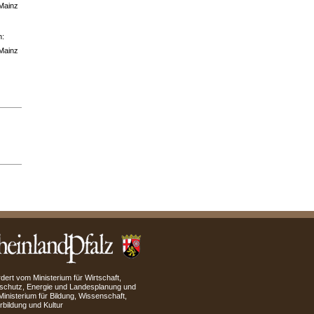
 Mainz
n:
 Mainz
dert vom Ministerium für Wirtschaft,
schutz, Energie und Landesplanung und
inisterium für Bildung, Wissenschaft,
rbildung und Kultur