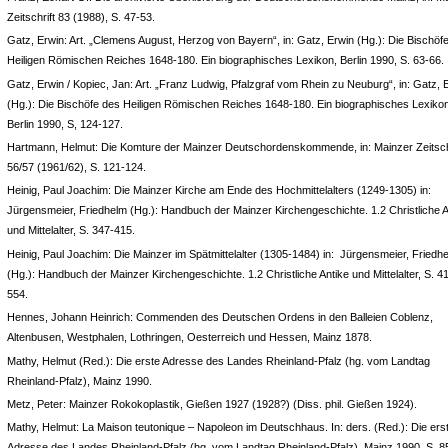
Zeitschrift 83 (1988), S. 47-53.
Gatz, Erwin: Art. „Clemens August, Herzog von Bayern“, in: Gatz, Erwin (Hg.): Die Bischöf
Heiligen Römischen Reiches 1648-180. Ein biographisches Lexikon, Berlin 1990, S. 63-66.
Gatz, Erwin / Kopiec, Jan: Art. „Franz Ludwig, Pfalzgraf vom Rhein zu Neuburg“, in: Gatz, 
(Hg.): Die Bischöfe des Heiligen Römischen Reiches 1648-180. Ein biographisches Lexiko
Berlin 1990, S, 124-127.
Hartmann, Helmut: Die Komture der Mainzer Deutschordenskommende, in: Mainzer Zeitsch
56/57 (1961/62), S. 121-124.
Heinig, Paul Joachim: Die Mainzer Kirche am Ende des Hochmittelalters (1249-1305) in:
Jürgensmeier, Friedhelm (Hg.): Handbuch der Mainzer Kirchengeschichte. 1.2 Christliche A
und Mittelalter, S. 347-415.
Heinig, Paul Joachim: Die Mainzer im Spätmittelalter (1305-1484) in: Jürgensmeier, Friedh
(Hg.): Handbuch der Mainzer Kirchengeschichte. 1.2 Christliche Antike und Mittelalter, S. 4
554.
Hennes, Johann Heinrich: Commenden des Deutschen Ordens in den Balleien Coblenz,
Altenbusen, Westphalen, Lothringen, Oesterreich und Hessen, Mainz 1878.
Mathy, Helmut (Red.): Die erste Adresse des Landes Rheinland-Pfalz (hg. vom Landtag
Rheinland-Pfalz), Mainz 1990.
Metz, Peter: Mainzer Rokokoplastik, Gießen 1927 (1928?) (Diss. phil. Gießen 1924).
Mathy, Helmut: La Maison teutonique – Napoleon im Deutschhaus. In: ders. (Red.): Die ers
Adresse des Landes Rheinland-Pfalz (hg. vom Landtag Rheinland-Pfalz), Mainz 1990, S. 8