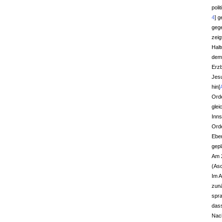
poli
4
]
ge
geg
zeig
Halt
dem 
Erzb
Jesu
hin
[
Orde
glei
Inns
Ord
Eben
gepl
Am 
(Asc
Im A
zun
spra
dass
Nach