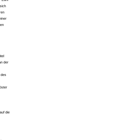
sich
ren
einer
nen
tel
an der
 des
öster
auf die