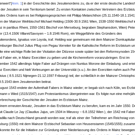
lenwert“
[
Anm. 1
]
in der Geschichte des Jesuitenordens zu, da er der erste deutsche Landes
 der Jesuiten in sein Territorium berief. Zu ersten Kontakten zwischen Vertretern des Erzbis
des Ordens kam es bei Religionsgesprächen mit Philipp Melanchthon (25.11.1540-18.1.1541)
n der Mainzer Weihbischof Michael Helding (1506-30.9.1561 Wien, 1538-1550 Weihbischof i
nz in partibus Rheni, 1550-1561 Bischof von Merseburg, begraben Stephansdom, Wien) Pete
r (13.4.1506 Villaret/Savoyen – 1.8.1546 Rom), ein Weggefährte des Gründers des
itenordens, Ignatius von Loyola, traf. Helding war gemeinsam mit dem Mainzer Domkapitula
burger Bischof Julius Pflug von Pegau Vorreiter für die Katholische Reform im Erzbistum u
lte eine wichtige Rolle bei der Visitation der Diözese sowie später bei den Reformsynoden 15
ud Faber ein, in Mainz Exerzitien zu geben und die Kirchenreform voranzubringen. Erst im
mber 1542 allerdings folgte Faber auf Drängen von Nuntius Morone der Einladung. und erteil
z Exerzitien und hielt Vorlesungen an der Universität (s.u.). An den Exerzitien nahm auch Pe
sius ( 8.5.1521 Nijmegen-21.12.1597 Fribourg) teil, der schließlich in der Mainzer Christoph
.5.1543 dem Jesuitenorden beitrat.
ugust 1543 endete der Aufenthalt Fabers in Mainz wieder; er begab sich nach Köln, wo Erzb
ann v Wied (1515/1547) zum Protestantismus übergetreten war. Es folgte nun eine mehrjäh
rbrechung der Geschichte der Jesuiten im Erzbistum Mainz.
inem erneuten Ansatz, Jesuiten in das Erzbistum Mainz zu berufen, kam es im Jahr 1550. D
it Claude Le Jay (Claudius Jajus, um 1504 in Mieussy – 6.8.1552 Wien ), der 1542 mit Fabe
dilla nach Deutschland gesandt worden war, traf als einer der Teilnehmer am Reichstag von
sburg (1550) mit dem Mainzer Erzbischof Sebastian von Heusenstamm (1545/1555) zusam
konnte ihn für die Initiative zur Gründung einer Niederlassung des Ordens in Mainz bewegen