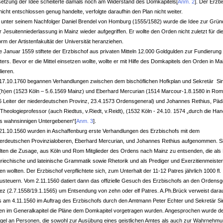
etzung der Idee scheiterte damals noch am Widerstand des Domkapitels
[
Anm. 2
]
. Der Erzbi
nicht entschlossen genug handelte, verfolgte daraufhin den Plan nicht weiter.
 unter seinem Nachfolger Daniel Brendel von Homburg (1555/1582) wurde die Idee zur Grü
r Jesuitenniederlassung in Mainz wieder aufgegriffen. Er wollte den Orden nicht zuletzt für di
rm der Artistenfakultät der Universität heranziehen.
 Januar 1559 stiftete der Erzbischof aus privaten Mitteln 12.000 Goldgulden zur Fundierung
ters. Bevor er die Mittel einsetzen wollte, wollte er mit Hilfe des Domkapitels den Orden in Ma
lieren.
17.10.1760 begannen Verhandlungen zwischen dem bischöflichen Hofkplan und Sekretär S
h)en (1523 Köln – 5.6.1569 Mainz) und Eberhard Mercurian (1514 Marcour-1.8.1580 in Rom,
6 Leiter der niederdeutschen Provinz, 23.4.1573 Ordensgeneral) und Johannes Rethius, Pä
Theologieprofessor (auch Riedtus, v.Riedt, v.Reidt), (1532 Köln - 24.10. 1574 „durch die Ha
es wahnsinnigen Untergebenen“
[
Anm. 3
]
.
21.10.1560 wurden in Aschaffenburg erste Verhandlungen des Erzbischofs mit dem
derdeutschen Provinzialoberen, Eberhard Mercurian, und Johannes Rethius aufgenommen. S
ilten die Zusage, aus Köln und Rom Mitglieder des Ordens nach Mainz zu entsenden, die als
griechische und lateinische Grammatik sowie Rhetorik und als Prediger und Exerzitienmeiste
en wollten. Der Erzbischof verpflichtete sich, zum Unterhalt der 11-12 Patres jährlich 1000 fl.
usteuern. Vom 2.11.1560 datiert dann das offizielle Gesuch des Erzbischofs an den Ordensg
ez (2.7.1558/19.1.1565) um Entsendung von zehn oder elf Patres. A.Ph.Brück verweist darau
s am 4.11.1560 im Auftrag des Erzbischofs durch den Amtmann Peter Echter und Sekretär S
en im Generalkapitel die Pläne dem Domkapitel vorgetragen wurden. Angesprochen wurde d
gel an Personen, die sowohl zur Ausübung eines geistlichen Amtes als auch zur Wahrnehm