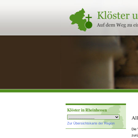
Klöster
und
Stifte
in
Rheinland-
Pfalz
Klöster in Rheinhessen
Al
Zur Übersichtskarte der Region
Die 
zurü