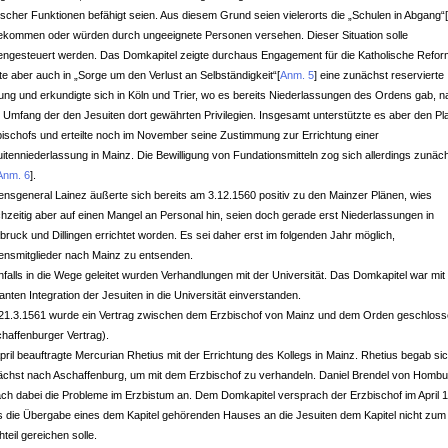
tischer Funktionen befähigt seien. Aus diesem Grund seien vielerorts die „Schulen in Abgang“
kommen oder würden durch ungeeignete Personen versehen. Dieser Situation solle
engesteuert werden. Das Domkapitel zeigte durchaus Engagement für die Katholische Refor
te aber auch in „Sorge um den Verlust an Selbständigkeit“
[
Anm. 5
]
eine zunächst reservierte
ung und erkundigte sich in Köln und Trier, wo es bereits Niederlassungen des Ordens gab, 
Umfang der den Jesuiten dort gewährten Privilegien. Insgesamt unterstützte es aber den Pl
ischofs und erteilte noch im November seine Zustimmung zur Errichtung einer
itenniederlassung in Mainz. Die Bewilligung von Fundationsmitteln zog sich allerdings zunäc
Anm. 6
]
.
nsgeneral Lainez äußerte sich bereits am 3.12.1560 positiv zu den Mainzer Plänen, wies
chzeitig aber auf einen Mangel an Personal hin, seien doch gerade erst Niederlassungen in
bruck und Dillingen errichtet worden. Es sei daher erst im folgenden Jahr möglich,
ensmitglieder nach Mainz zu entsenden.
falls in die Wege geleitet wurden Verhandlungen mit der Universität. Das Domkapitel war mit
anten Integration der Jesuiten in die Universität einverstanden.
21.3.1561 wurde ein Vertrag zwischen dem Erzbischof von Mainz und dem Orden geschlos
haffenburger Vertrag).
pril beauftragte Mercurian Rhetius mit der Errichtung des Kollegs in Mainz. Rhetius begab si
ächst nach Aschaffenburg, um mit dem Erzbischof zu verhandeln. Daniel Brendel von Hombu
ch dabei die Probleme im Erzbistum an. Dem Domkapitel versprach der Erzbischof im April 
 die Übergabe eines dem Kapitel gehörenden Hauses an die Jesuiten dem Kapitel nicht zum
teil gereichen solle.