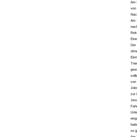
Am 
von
Nach
Am 1
nach
Rekt
Eine
Der 
ohn
Einr
Trie
gewi
soll
von
Jobs
zur 
Jesu
Fahr
Unte
eing
hatt
so 
Am 2