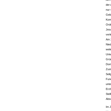
der 
nur 
Gebä
Komm
Orde
Jesu
verl
Am 2
Nied
weit
Univ
Grün
Domk
Zust
Seli
Fund
unte
Erzb
Stel
Abs
Im J