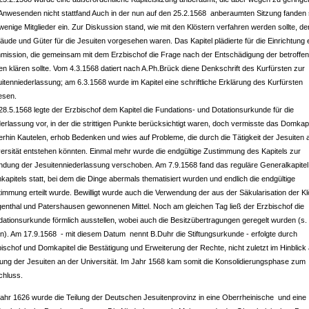
Anwesenden nicht stattfand Auch in der nun auf den 25.2.1568 anberaumten Sitzung fanden 
wenige Mitglieder ein. Zur Diskussion stand, wie mit den Klöstern verfahren werden sollte, de
ude und Güter für die Jesuiten vorgesehen waren. Das Kapitel plädierte für die Einrichtung 
ission, die gemeinsam mit dem Erzbischof die Frage nach der Entschädigung der betroffe
n klären sollte. Vom 4.3.1568 datiert nach A.Ph.Brück diene Denkschrift des Kurfürsten zur
itenniederlassung; am 6.3.1568 wurde im Kapitel eine schriftliche Erklärung des Kurfürsten
esen.
8.5.1568 legte der Erzbischof dem Kapitel die Fundations- und Dotationsurkunde für die
erlassung vor, in der die strittigen Punkte berücksichtigt waren, doch vermisste das Domkapi
erhin Kautelen, erhob Bedenken und wies auf Probleme, die durch die Tätigkeit der Jesuiten 
ersität entstehen könnten. Einmal mehr wurde die endgültige Zustimmung des Kapitels zur
dung der Jesuitenniederlassung verschoben. Am 7.9.1568 fand das reguläre Generalkapitel
apitels statt, bei dem die Dinge abermals thematisiert wurden und endlich die endgültige
immung erteilt wurde. Bewilligt wurde auch die Verwendung der aus der Säkularisation der Kl
genthal und Patershausen gewonnenen Mittel. Noch am gleichen Tag ließ der Erzbischof die
ationsurkunde förmlich ausstellen, wobei auch die Besitzübertragungen geregelt wurden (s.
n). Am 17.9.1568 - mit diesem Datum nennt B.Duhr die Stiftungsurkunde - erfolgte durch
ischof und Domkapitel die Bestätigung und Erweiterung der Rechte, nicht zuletzt im Hinblick 
lung der Jesuiten an der Universität. Im Jahr 1568 kam somit die Konsolidierungsphase zum
chluss.
ahr 1626 wurde die Teilung der Deutschen Jesuitenprovinz in eine Oberrheinische und eine