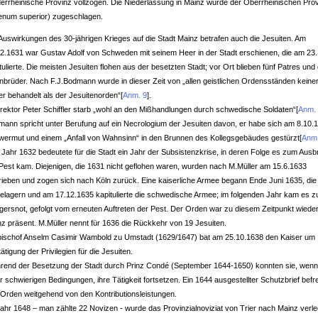
errheinische Provinz vollzogen. Die Niederlassung in Mainz wurde der Oberrheinischen Pro
enum superior) zugeschlagen.
Auswirkungen des 30-jährigen Krieges auf die Stadt Mainz betrafen auch die Jesuiten. Am
2.1631 war Gustav Adolf von Schweden mit seinem Heer in der Stadt erschienen, die am 23.
tulierte. Die meisten Jesuiten flohen aus der besetzten Stadt; vor Ort blieben fünf Patres und 
nbrüder. Nach F.J.Bodmann wurde in dieser Zeit von „allen geistlichen Ordensständen keine
er behandelt als der Jesuitenorden“
[
Anm. 9
]
.
rektor Peter Schiffler starb „wohl an den Mißhandlungen durch schwedische Soldaten“
[
Anm.
ann spricht unter Berufung auf ein Necrologium der Jesuiten davon, er habe sich am 8.10.1
wermut und einem „Anfall von Wahnsinn“ in den Brunnen des Kollegsgebäudes gestürzt
[
Anm.
Jahr 1632 bedeutete für die Stadt ein Jahr der Subsistenzkrise, in deren Folge es zum Aus
Pest kam. Diejenigen, die 1631 nicht geflohen waren, wurden nach M.Müller am 15.6.1633
rieben und zogen sich nach Köln zurück. Eine kaiserliche Armee begann Ende Juni 1635, die
elagern und am 17.12.1635 kapitulierte die schwedische Armee; im folgenden Jahr kam es z
ersnot, gefolgt vom erneuten Auftreten der Pest. Der Orden war zu diesem Zeitpunkt wieder
z präsent. M.Müller nennt für 1636 die Rückkehr von 19 Jesuiten.
bischof Anselm Casimir Wambold zu Umstadt (1629/1647) bat am 25.10.1638 den Kaiser um
ätigung der Privilegien für die Jesuiten.
rend der Besetzung der Stadt durch Prinz Condé (September 1644-1650) konnten sie, wen
r schwierigen Bedingungen, ihre Tätigkeit fortsetzen. Ein 1644 ausgestellter Schutzbrief befre
Orden weitgehend von den Kontributionsleistungen.
ahr 1648 – man zählte 22 Novizen - wurde das Provinzialnoviziat von Trier nach Mainz verle