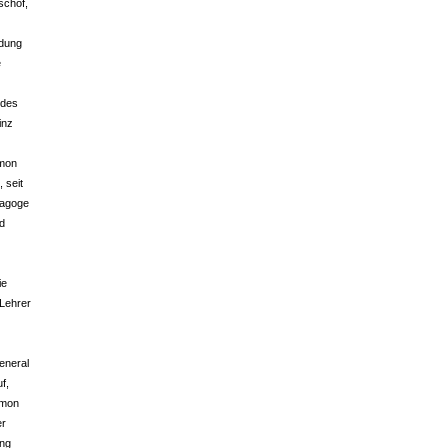
schof,
ndung
e
 des
inz
imon
 seit
dagoge
nd
ie
 Lehrer
r
eneral
f,
imon
er
ung