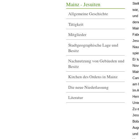
Mainz - Jesuiten
Stel
war,
Allgemeine Geschichte
und 
dene
Tätigkeit
Mai
Mitglieder
Fabe
Jesu
Stadtgeographische Lage und
Naum
Besitz
spie
Er l
Nachnutzung von Gebäuden und
Besitz
Nove
Main
Kirchen des Ordens in Mainz
Cani
am 8
Die neue Niederlassung
Im A
Literatur
Herm
Unte
Zu e
Jesu
Boba
Aug
und 