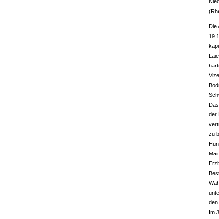
Nied
(Rh
Die 
19.1
kapi
Laie
härt
Vize
Bodm
Sch
Das 
der 
vert
zu b
Hung
Main
Erz
Best
Wäh
unte
den 
Im J