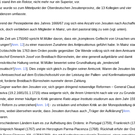
 stand ihm ein Rektor, nicht mehr nur ein Superior, vor.
z wurde so zum Mittelpunkt der Oberdeutschen Jesuitenprovinz, die 13 Kollegien und vier
idenzen umfasste.
rend der Pestepidemie des Jahres 1666/67 zog sich eine Anzahl von Jesuiten nach Aschaff
ck, doch verblieben auch Mitglieder in Mainz, um dort pastoral tätig zu sein (vgl. unten).
die Zeit um 1750/60 spricht M.Müller davon, dass ein „komplexes Geflecht von Ursachen un
kungen“
[
Anm. 12
]
zu einer massiven Zunahme des Antijesuitismus geführt habe. In Mainz st
Erzbischöfe bis 1763 dem Orden positiv gegenüber. Die Wende vollzog sich mit dem Amtsantr
ischof Emmerich Josef von Breidbach-Bürresheim, der eine generell aufgeklärte und damit
nskritische Haltung vertrat. M.Müller bewertet seine Grundhaltung als „tendenziell
jesuitisch“
[
Anm. 13
]
. Dies zeigte sich gleich zu Beginn seiner Amtszeit. Waren die Jesuiten bi
 Amtswechsel auf dem Erzbischofsstuhl von der Leistung der Pallien- und Konfirmationsgeld
eit, forderte Breidbach-Bürresheim nunmehr deren Zahlung.
Gegner warfen den Jesuiten vor, sich gegen dringend notwendige Reformen – General Claud
viva (19.2.1681/31.1.1715) etwa weigerte sich, die ihrem Unterricht nach wie vor zu Grund
ende, aber immer häufiger in Kritik geratene
Ratio atque Institutio studiorum
aus dem Jahr 15
r Reform zu unterziehen
[
Anm. 14
]
- zu sträuben und erhoben Kritik an der Monopolstellung 
ens, wobei übersehen wurde, dass Jesuiten durchaus auch „Träger der Aufklärung“
[
Anm.
aren.
erschiedenen Ländern kam es zur Aufhebung des Ordens: in Portugal (1759), Frankreich (17
önigreich Neapel (1767) und im Herzogtum Parma-Piacenza (1768). Rückhalt erfuhr der Or