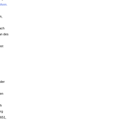
[
Anm.
m,
nach
an des
hst
 der
sen
ch
rg
1651,