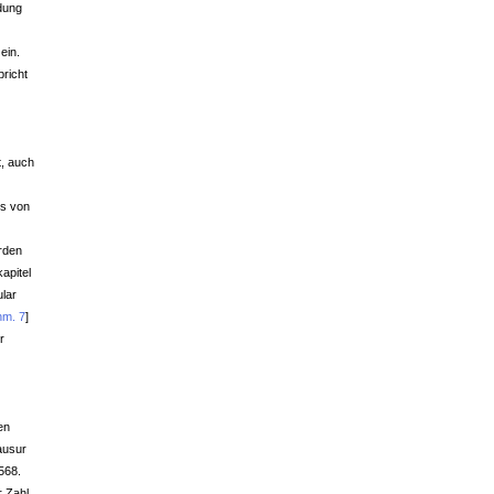
dung
ein.
pricht
t, auch
ls von
erden
apitel
lar
nm. 7
]
r
en
ausur
568.
r Zahl