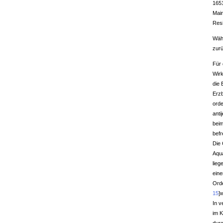
1651
Main
Res
Wäh
zurü
Für 
Wir
die 
Erzb
orde
anti
beim
befr
Die 
Aqua
lieg
eine
Ord
15
]
w
In v
im K