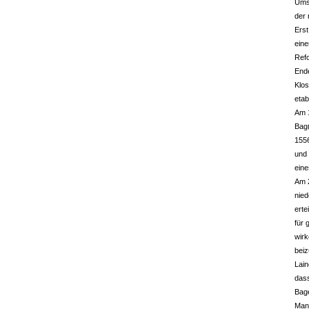
Ums
der 
Erst
eine
Refo
Ende
Klos
etab
Am 
Bag(
155
und 
ein
Am 
nie
erte
für 
wirk
beiz
Lain
das
Bag
Man