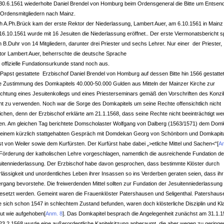
30.6.1561 wiederholte Daniel Brendel von Homburg beim Ordensgeneral die Bitte um Entsen
 Ordensmitgliedern nach Mainz.
 A.Ph.Brück kam der erste Rektor der Niederlassung, Lambert Auer, am 6.10.1561 in Mainz 
6.10.1561 wurde mit 16 Jesuiten die Niederlassung eröffnet.. Der erste Viermonatsbericht s
 B.Duhr von 14 Mitgliedern, darunter drei Priester und sechs Lehrer. Nur einer der Priester,
or Lambert Auer, beherrschte die deutsche Sprache
 offizielle Fundationsurkunde stand noch aus.
Papst gestattete Erzbischof Daniel Brendel von Homburg auf dessen Bitte hin 1566 gestatte
e Zustimmung des Domkapitels 40.000-50.000 Gulden aus Mitteln der Mainzer Kirche zur
ichtung eines Jesuitenkollegs und eines Priesterseminars gemäß den Vorschriften des Konzi
nt zu verwenden. Noch war die Sorge des Domkapitels um seine Rechte offensichtlich nicht
chen, denn der Erzbischof erklärte am 21.1.1568, dass seine Rechte nicht beeinträchtigt w
ten. Am gleichen Tag berichtete Domscholaster Wolfgang von Dalberg (1563/1571) dem Domk
 einem kürzlich stattgehabten Gespräch mit Domdekan Georg von Schönborn und Domkapitu
t von Weiler sowie dem Kurfürsten. Der Kurfürst habe dabei „>etliche Mittel und Sachen<“
[
A
Förderung der katholischen Lehre vorgeschlagen, namentlich die ausreichende Fundation de
itenniederlassung. Der Erzbischof habe davon gesprochen, dass bestimmte Klöster durch
lässigkeit und unordentliches Leben ihrer Insassen so ins Verderben geraten seien, dass ihr
rgang bevorstehe. Die freiwerdenden Mittel sollten zur Fundation der Jesuitenniederlassung
esetzt werden. Gemeint waren die Frauenklöster Patershausen und Seligenthal. Patershaus
e sich schon 1547 in schlechtem Zustand befunden, waren doch klösterliche Disziplin und Kl
gut wie aufgehoben
[
Anm. 8
]
. Das Domkapitel besprach die Angelegenheit zunächst am 31.1.1
3.2.1568 wurde eine außerordentliche Kapitelsitzung anberaumt, die aber wegen zu geringe