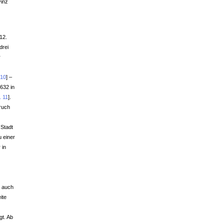
vinz
12.
drei
r
 10
]
–
632 in
 11
]
.
bruch
 Stadt
u einer
 in
n auch
ite
gt. Ab