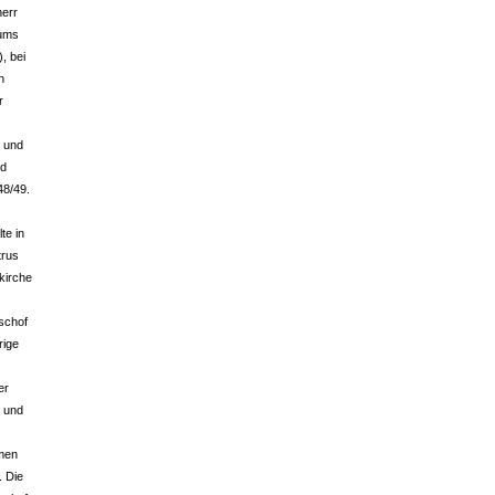
herr
tums
, bei
n
r
r und
nd
48/49.
te in
trus
skirche
ischof
rige
er
r und
men
. Die