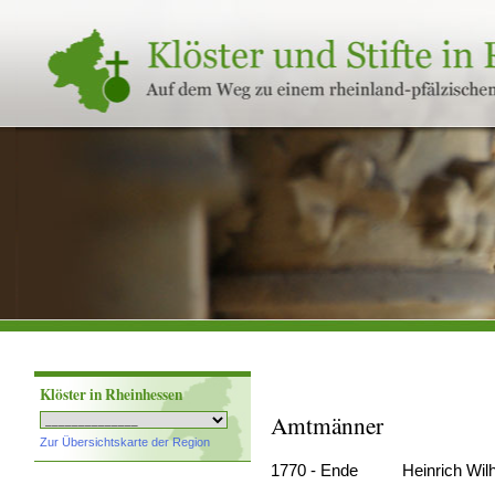
Klöster
und
Stifte
in
Rheinland-
Pfalz
Klöster in Rheinhessen
Amtmänner
Zur Übersichtskarte der Region
1770 - Ende Heinrich Wilhel