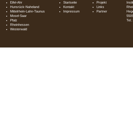
Eifel-Ahr
Startseite
Projekt
Inst
Hunsrück-Naheland
Kontakt
Links
Rhei
Mittelrhein-Lahn-Taunus
Impressum
Partner
Hege
Mosel-Saar
550
Pfalz
Tel.
Rheinhessen
Westerwald