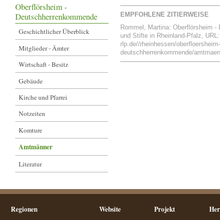
Oberflörsheim -
Deutschherrenkommende
EMPFOHLENE ZITIERWEISE
Rommel, Martina: Oberflörsheim -
Geschichtlicher Überblick
und Stifte in Rheinland-Pfalz, URL:
rlp.de//rheinhessen/oberfloersheim
Mitglieder - Ämter
deutschherrenkommende/amtmaenner
Wirtschaft - Besitz
Gebäude
Kirche und Pfarrei
Notzeiten
Komture
Amtmänner
Literatur
Regionen
Website
Projekt
Her