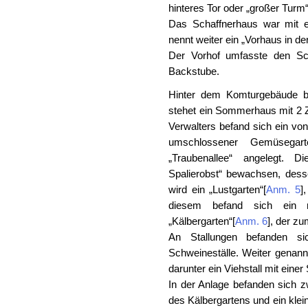
hinteres Tor oder „großer Turm
Das Schaffnerhaus war mit e
nennt weiter ein „Vorhaus in de
Der Vorhof umfasste den Sc
Backstube.
Hinter dem Komturgebäude be
stehet ein Sommerhaus mit 2
Verwalters befand sich ein v
umschlossener Gemüsegart
„Traubenallee“ angelegt. D
Spalierobst“ bewachsen, des
wird ein „Lustgarten“
[
Anm. 5
]
,
diesem befand sich ein 
„Kälbergarten“
[
Anm. 6
]
, der zu
An Stallungen befanden si
Schweineställe. Weiter genann
darunter ein Viehstall mit eine
In der Anlage befanden sich z
des Kälbergartens und ein klei