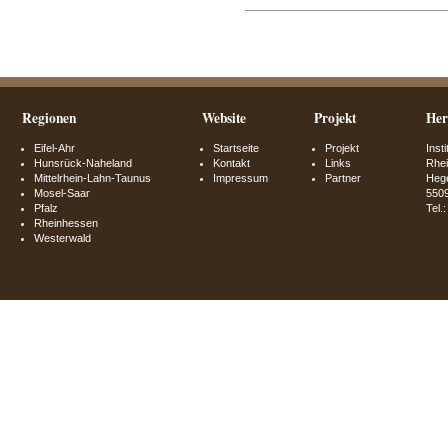
Regionen
Website
Projekt
Her
Eifel-Ahr
Startseite
Projekt
Inst
Hunsrück-Naheland
Kontakt
Links
Rhei
Mittelrhein-Lahn-Taunus
Impressum
Partner
Hege
Mosel-Saar
550
Pfalz
Tel.
Rheinhessen
Westerwald