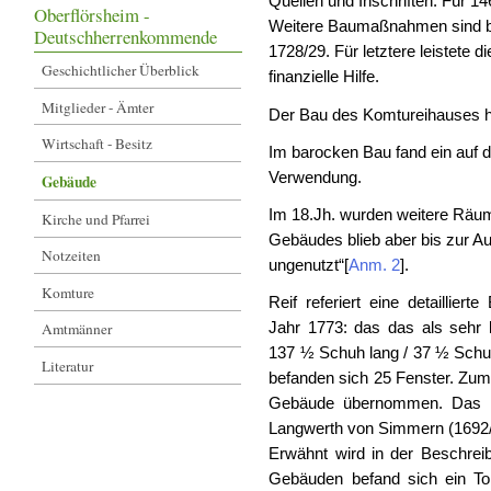
Quellen und Inschriften. Für 1
Oberflörsheim -
Weitere Baumaßnahmen sind be
Deutschherrenkommende
1728/29. Für letztere leistete
Geschichtlicher Überblick
finanzielle Hilfe.
Mitglieder - Ämter
Der Bau des Komtureihauses ha
Wirtschaft - Besitz
Im barocken Bau fand ein auf d
Verwendung.
Gebäude
Im 18.Jh. wurden weitere Räum
Kirche und Pfarrei
Gebäudes blieb aber bis zur A
Notzeiten
ungenutzt“
[
Anm. 2
]
.
Komture
Reif referiert eine detailli
Jahr 1773: das das als sehr
Amtmänner
137 ½ Schuh lang / 37 ½ Schuh 
Literatur
befanden sich 25 Fenster. Zum
Gebäude übernommen. Das L
Langwerth von Simmern (1692/
Erwähnt wird in der Beschrei
Gebäuden befand sich ein Tor