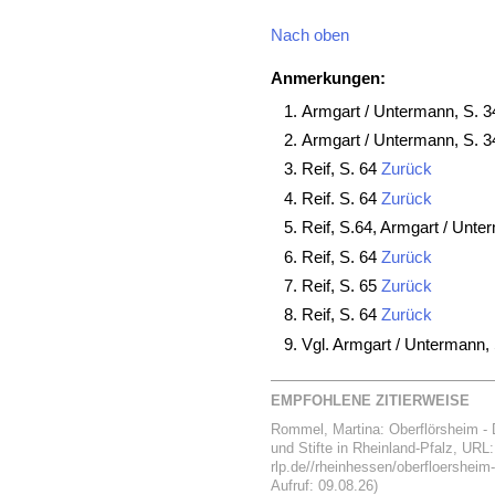
Nach oben
Anmerkungen:
Armgart / Untermann, S. 
Armgart / Untermann, S. 
Reif, S. 64
Zurück
Reif. S. 64
Zurück
Reif, S.64, Armgart / Unt
Reif, S. 64
Zurück
Reif, S. 65
Zurück
Reif, S. 64
Zurück
Vgl. Armgart / Untermann,
EMPFOHLENE ZITIERWEISE
Rommel, Martina: Oberflörsheim -
und Stifte in Rheinland-Pfalz, URL:
rlp.de//rheinhessen/oberfloershe
Aufruf: 09.08.26)