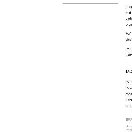
In d
in 
sich
orga
Auß
das 
Im L
Heim
Di
Die
Deu
mehr
Jahr
arch
EMP
Brau
Info