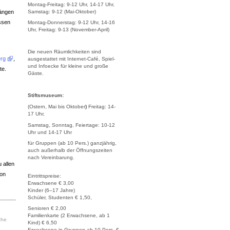
Montag-Freitag: 9-12 Uhr, 14-17 Uhr,
Samstag: 9-12 (Mai-Oktober)
gängen
ssen
Montag-Donnerstag: 9-12 Uhr, 14-16
Uhr, Freitag: 9-13 (November-April)
Die neuen Räumlichkeiten sind
erg
,
ausgestattet mit Internet-Café, Spiel-
und Infoecke
für kleine und große
te.
Gäste.
Stiftsmuseum:
(Ostern, Mai bis Oktober
)
Freitag: 14-
17 Uhr,
Samstag, Sonntag, Feiertage: 10-12
Uhr und 14-17 Uhr
n
für Gruppen (ab 10 Pers.) ganzjährig,
auch außerhalb der Öffnungszeiten
nach Vereinbarung.
 allen
von
Eintrittspreise:
Erwachsene €
3,00
Kinder (6–17 Jahre)
Schüler, Studenten € 1,50,
Senioren €
2,00
Familienkarte (2 Erwachsene, ab 1
che
Kind) €
6,50
Erwachsene in Gruppen ab 10 Pers
.
€