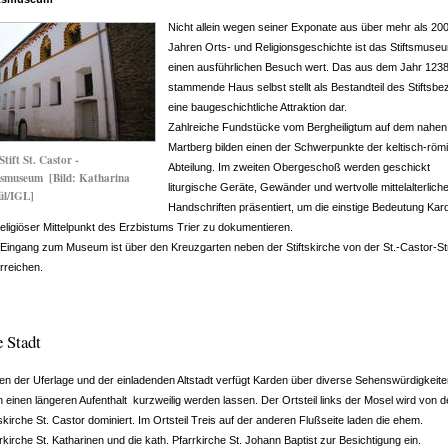
Nicht allein wegen seiner Exponate aus über mehr als 20
Jahren Orts- und Religionsgeschichte ist das Stiftsmuse
einen ausführlichen Besuch wert. Das aus dem Jahr 123
stammende Haus selbst stellt als Bestandteil des Stiftsbe
eine baugeschichtliche Attraktion dar.
Zahlreiche Fundstücke vom Bergheiligtum auf dem nahen
Martberg bilden einen der Schwerpunkte der keltisch-röm
Stift St. Castor -
Abteilung. Im zweiten Obergeschoß werden geschickt
ftsmuseum
[Bild: Katharina
liturgische Geräte, Gewänder und wertvolle mittelalterlich
ül/IGL]
Handschriften präsentiert, um die einstige Bedeutung Ka
religiöser Mittelpunkt des Erzbistums Trier zu dokumentieren.
Eingang zum Museum ist über den Kreuzgarten neben der Stiftskirche von der St.-Castor-S
rreichen.
 Stadt
n der Uferlage und der einladenden Altstadt verfügt Karden über diverse Sehenswürdigkeite
 einen längeren Aufenthalt kurzweilig werden lassen. Der Ortsteil links der Mosel wird von d
tskirche St. Castor dominiert. Im Ortsteil Treis auf der anderen Flußseite laden die ehem.
rkirche St. Katharinen und die kath. Pfarrkirche St. Johann Baptist zur Besichtigung ein.