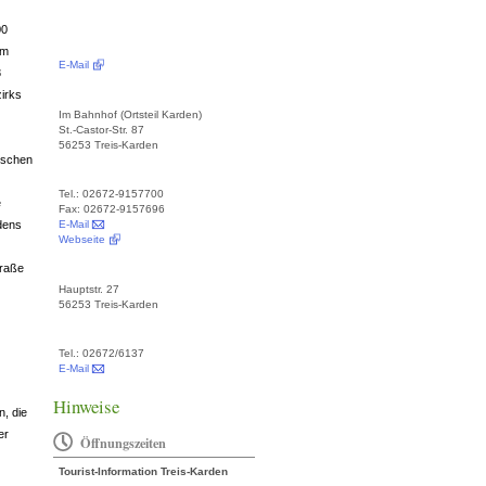
00
um
E-Mail
8
zirks
Im Bahnhof (Ortsteil Karden)
St.-Castor-Str. 87
56253 Treis-Karden
ischen
Tel.: 02672-9157700
e
Fax: 02672-9157696
rdens
E-Mail
Webseite
traße
Hauptstr. 27
56253 Treis-Karden
Tel.: 02672/6137
E-Mail
Hinweise
n, die
er
Öffnungszeiten
Tourist-Information Treis-Karden