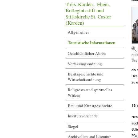
Treis-Karden - Ehem.
Kollegiatsstift und
Stiftskirche St. Castor
(Karden)
Allgemeines
Touristische Informationen
Geschichtlicher Abriss
Sti
Ücg
Verfassungsordnung
als 
Besitzgeschichte und
Der 
Wirtschaftsordnung
zu e
Religiöses und spirituelles
Wirken
Die
Bau- und Kunstgeschichte
Institutsvorstände
Nebe
auch
Siegel
Stif
Pfar
Archivalien und Literatur