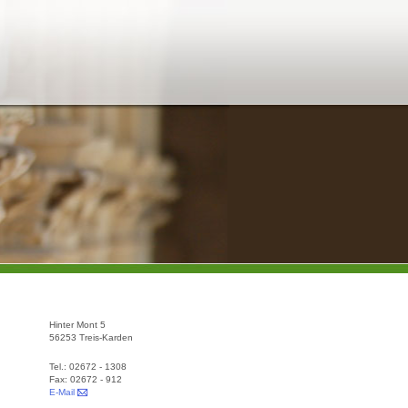
Hinter Mont 5
56253 Treis-Karden
Tel.: 02672 - 1308
Fax: 02672 - 912
E-Mail