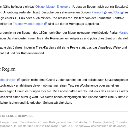
er Nähe befindet sich das
Oblatenkloster Engelport
, dessen Besuch sich gut mit Spazier
der Umgebung verbinden lässt. Besuche der sehenswerten Burgen
Pyrmont
und
Eltz
la
 gleichfalls zu Fuß oder auch mit den Rad realisieren. Weitere von der Tourismus-Zentrale
nisierten
Themenwanderungen
sind auf deren Homepage aufgelistet.
erdem lohnt ein Besuch des 150m hoch über der Mosel gelegenen Archäologie-Parks
Martb
über Jahrhunderte hinweg bis in die Römerzeit ein religiöses und politisches Zentrum darstell
aufe des Jahres finden in Treis-Karden zahlreiche Feste statt, u.a. das Angelfest, Wein- und
atfest und der Katharinenmarkt.
e Region
Moselregion
gehört nicht ohne Grund zu den schönsten und beliebtesten Urlaubsregione
tschlands - unabhängig davon, ob man nur einen Tag, ein Wochenende oder gar einen
wöchigen Urlaub verbringen möchte. Die Landschaften rechts und links des Flusses sind zu
eszeiten einen Ausflug wert. Sie bieten neben einzigartigen Naturlandschaften eine Summe 
itektonischen und historischen Sehenswürdigkeiten.
FOHLENE ZITIERWEISE
ksiepe, Bernd: Treis-Karden - Ehem. Kollegiatsstift und Stiftskirche St. Castor (Karden). Touristis
rmationen. In: Klöster und Stifte in Rheinland-Pfalz, URL: <http:⁄⁄www.klosterlexikon-rlp.de//mosel-