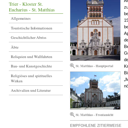
An
Trier - Kloster St.
zu
Eucharius - St. Matthias
be
Allgemeines
19
be
Touristische Informationen
Ap
Geschichtlicher Abriss
d
B
Äbte
G
Reliquien und Wallfahrten
de
St. Matthias - Hauptportal
Bau- und Kunstgeschichte
Kr
Bi
Religiöses und spirituelles
„M
Wirken
nö
Archivalien und Literatur
St. Matthias - Frontansicht
EMPFOHLENE ZITIERWEISE