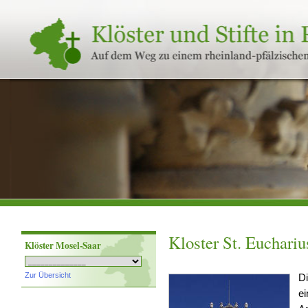
Klöster
und
Stifte
in
Rheinland-
Pfalz
Kloster St. Euchariu
Klöster Mosel-Saar
Zur Übersicht
Di
ei