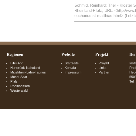
Schmid, Reinhard: Trier - Kloster St
Rheinland-Pfalz, URL: <http:⁄⁄www.kl
eucharius-st-matthias.html> (Letzte
Regionen
Website
Projekt
Her
Eifel-Ahr
Startseite
Projekt
Inst
Hunsrück-Naheland
Kontakt
Links
Rhei
Mittelrhein-Lahn-Taunus
Impressum
Partner
Hege
Mosel-Saar
550
Pfalz
Tel.
Rheinhessen
Westerwald