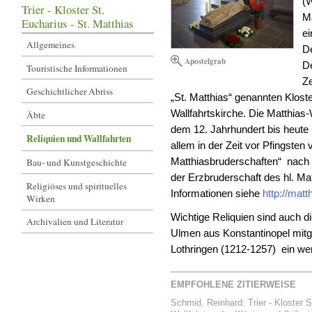
(W
Trier - Kloster St.
Ma
Eucharius - St. Matthias
e
Allgemeines
De
Apostelgrab
De
Touristische Informationen
Ze
Geschichtlicher Abriss
„St. Matthias“ genannten Klost
Wallfahrtskirche. Die Matthias
Äbte
dem 12. Jahrhundert bis heute 
Reliquien und Wallfahrten
allem in der Zeit vor Pfingsten v
Matthiasbruderschaften“ nach T
Bau- und Kunstgeschichte
der Erzbruderschaft des hl. M
Religiöses und spirituelles
Informationen siehe
http://mat
Wirken
Wichtige Reliquien sind auch di
Archivalien und Literatur
Ulmen aus Konstantinopel mitge
Lothringen (1212-1257) ein wert
EMPFOHLENE ZITIERWEISE
Schmid, Reinhard: Trier - Kloster S