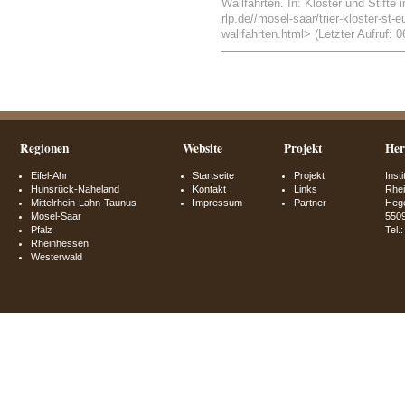
Wallfahrten. In: Klöster und Stifte 
rlp.de//mosel-saar/trier-kloster-st-
wallfahrten.html> (Letzter Aufruf: 0
Regionen
Website
Projekt
Her
Eifel-Ahr
Startseite
Projekt
Inst
Hunsrück-Naheland
Kontakt
Links
Rhei
Mittelrhein-Lahn-Taunus
Impressum
Partner
Hege
Mosel-Saar
550
Pfalz
Tel.
Rheinhessen
Westerwald