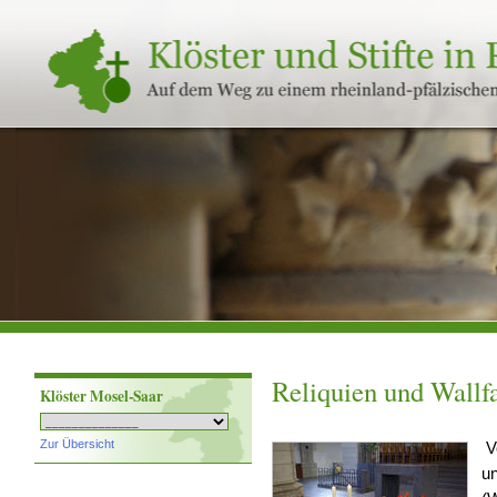
Klöster
und
Stifte
in
Rheinland-
Pfalz
Reliquien und Wallf
Klöster Mosel-Saar
Zur Übersicht
V
un