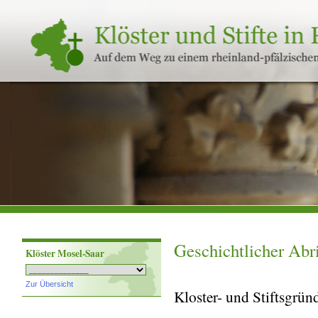
Klöster
und
Stifte
in
Rheinland-
Pfalz
Geschichtlicher Abri
Klöster Mosel-Saar
Zur Übersicht
Kloster- und Stiftsgrü