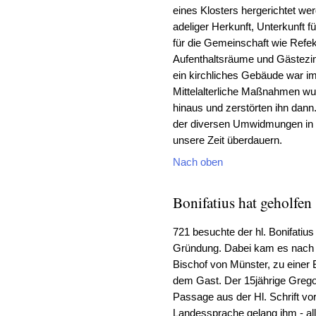
eines Klosters hergerichtet we
adeliger Herkunft, Unterkunft 
für die Gemeinschaft wie Refe
Aufenthaltsräume und Gästezi
ein kirchliches Gebäude war im 
Mittelalterliche Maßnahmen w
hinaus und zerstörten ihn dan
der diversen Umwidmungen in w
unsere Zeit überdauern.
Nach oben
Bonifatius hat geholfen
721 besuchte der hl. Bonifatiu
Gründung. Dabei kam es nach 
Bischof von Münster, zu eine
dem Gast. Der 15jährige Gregor
Passage aus der Hl. Schrift vo
Landessprache gelang ihm - alle