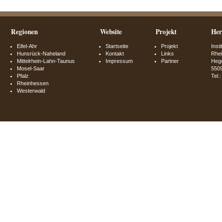
Regionen
Website
Projekt
Her
Eifel-Ahr
Startseite
Projekt
Inst
Hunsrück-Naheland
Kontakt
Links
Rhei
Mittelrhein-Lahn-Taunus
Impressum
Partner
Hege
Mosel-Saar
550
Pfalz
Tel.
Rheinhessen
Westerwald