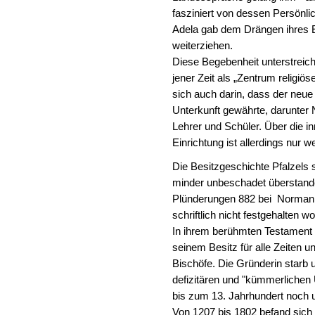
fasziniert von dessen Persönli
Adela gab dem Drängen ihres En
weiterziehen.
Diese Begebenheit unterstreich
jener Zeit als „Zentrum religiös
sich auch darin, dass der neu
Unterkunft gewährte, darunter 
Lehrer und Schüler. Über die i
Einrichtung ist allerdings nur w
Die Besitzgeschichte Pfalzels 
minder unbeschadet überstan
Plünderungen 882 bei Normann
schriftlich nicht festgehalten w
In ihrem berühmten Testament v
seinem Besitz für alle Zeiten 
Bischöfe. Die Gründerin starb
defizitären und "kümmerlichen 
bis zum 13. Jahrhundert noch u
Von 1207 bis 1802 befand sich i