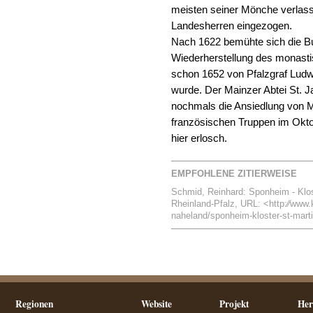
meisten seiner Mönche verlas
Landesherren eingezogen.
Nach 1622 bemühte sich die Bu
Wiederherstellung des monast
schon 1652 von Pfalzgraf Ludw
wurde. Der Mainzer Abtei St. 
nochmals die Ansiedlung von M
französischen Truppen im Okt
hier erlosch.
EMPFOHLENE ZITIERWEISE
Schmid, Reinhard: Sponheim - Kloste
Rheinland-Pfalz, URL: <http:⁄⁄www.k
naheland/sponheim-kloster-st-marti
Regionen
Website
Projekt
Her