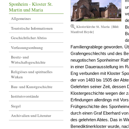
mo
Sponheim - Kloster St.
u
Martin und Maria
v
Allgemeines
d
Klosterkirche St. Maria
[Bild:
B
Touristische Informationen
Manfred Heyde]
Bu
Geschichtlicher Abriss
da
Familiengrablege geworden. Üb
Verfassungsordnung
Grafengeschlechts und des Ben
Besitz- und
neugotischen Sponheimer Ratha
Wirtschaftsgeschichte
in einer Dauerausstellung im R
Religiöses und spirituelles
Eng verbunden mit Kloster Spo
Wirken
der von 1483 bis 1505 der Abte
Bau- und Kunstgeschichte
Gelehrten seiner Zeit, dessen
Klostergeschichte wegen der z
Institutsvorstände
Erfindungen allerdings mit Vor
Siegel
Frühgeschichte des Sponheime
durch einen Graf Eberhard von
Archivalien und Literatur
des gelehrten Abtes. Das in Wi
Benediktinerkloster wurde, na