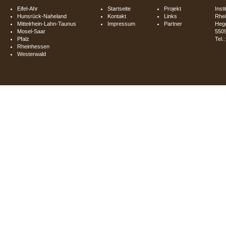
Eifel-Ahr
Startseite
Projekt
Inst
Hunsrück-Naheland
Kontakt
Links
Rhei
Mittelrhein-Lahn-Taunus
Impressum
Partner
Hege
Mosel-Saar
550
Pfalz
Tel.
Rheinhessen
Westerwald