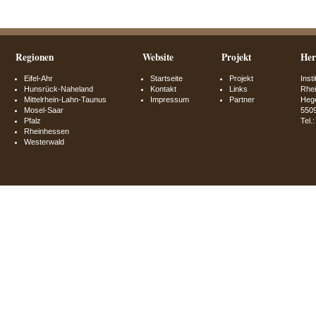
Regionen
Website
Projekt
Her
Eifel-Ahr
Startseite
Projekt
Inst
Hunsrück-Naheland
Kontakt
Links
Rhei
Mittelrhein-Lahn-Taunus
Impressum
Partner
Hege
Mosel-Saar
550
Pfalz
Tel.
Rheinhessen
Westerwald