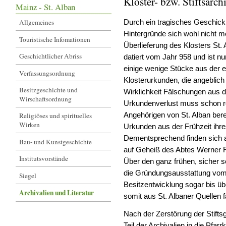
Kloster- bzw. Stiftsarch
Mainz - St. Alban
Allgemeines
Durch ein tragisches Geschick
Hintergründe sich wohl nicht me
Touristische Infomationen
Überlieferung des Klosters St.
Geschichtlicher Abriss
datiert vom Jahr 958 und ist nur
einige wenige Stücke aus der er
Verfassungsordnung
Klosterurkunden, die angeblich 
Besitzgeschichte und
Wirklichkeit Fälschungen aus 
Wirschaftsordnung
Urkundenverlust muss schon rel
Angehörigen von St. Alban bere
Religiöses und spirituelles
Wirken
Urkunden aus der Frühzeit ihre
Dementsprechend finden sich a
Bau- und Kunstgeschichte
auf Geheiß des Abtes Werner R
Institutsvorstände
Über den ganz frühen, sicher s
die Gründungsausstattung vom 
Siegel
Besitzentwicklung sogar bis ü
Archivalien und Literatur
somit aus St. Albaner Quellen
Nach der Zerstörung der Stift
Teil der Archivalien in die Pfar