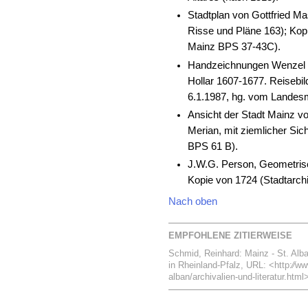
Stadtplan von Gottfried M
Risse und Pläne 163); Kop
Mainz BPS 37-43C).
Handzeichnungen Wenzel H
Hollar 1607-1677. Reisebi
6.1.1987, hg. vom Landes
Ansicht der Stadt Mainz v
Merian, mit ziemlicher Sic
BPS 61 B).
J.W.G. Person, Geometrisc
Kopie von 1724 (Stadtarchi
Nach oben
EMPFOHLENE ZITIERWEISE
Schmid, Reinhard: Mainz - St. Alban
in Rheinland-Pfalz, URL: <http:⁄⁄ww
alban/archivalien-und-literatur.html