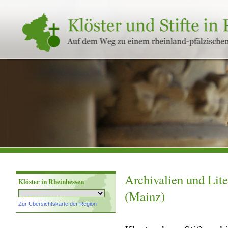
Klöster
und
Stifte
in
Rheinland-
Pfalz
Archivalien und Lite
Klöster in Rheinhessen
(Mainz)
Zur Übersichtskarte der Region