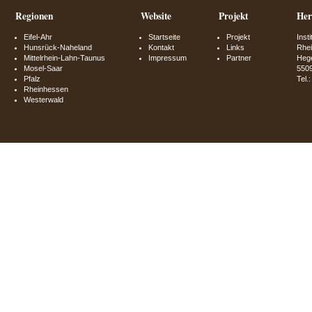
Regionen
Website
Projekt
Her
Eifel-Ahr
Startseite
Projekt
Inst
Hunsrück-Naheland
Kontakt
Links
Rhei
Mittelrhein-Lahn-Taunus
Impressum
Partner
Hege
Mosel-Saar
550
Pfalz
Tel.
Rheinhessen
Westerwald