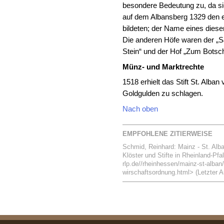
besondere Bedeutung zu, da si
auf dem Albansberg 1329 den ei
bildeten; der Name eines dieser
Die anderen Höfe waren der „S
Stein“ und der Hof „Zum Botsc
Münz- und Marktrechte
1518 erhielt das Stift St. Alban
Goldgulden zu schlagen.
Nach oben
EMPFOHLENE ZITIERWEISE
Schmid, Reinhard: Mainz - St. Alb
Klöster und Stifte in Rheinland-Pfa
rlp.de//rheinhessen/mainz-st-alban
wirschaftsordnung.html> (Letzter A