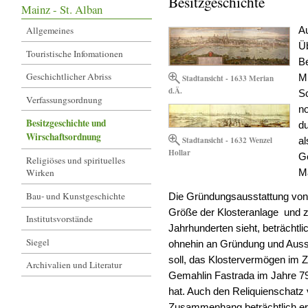
Besitzgeschichte
Mainz - St. Alban
Allgemeines
A
Üb
Touristische Infomationen
B
Geschichtlicher Abriss
Stadtansicht - 1633 Merian
Mi
d.Ä.
Sc
Verfassungsordnung
no
Besitzgeschichte und
du
Wirschaftsordnung
Stadtansicht - 1632 Wenzel
al
Hollar
Ge
Religiöses und spirituelles
Wirken
M
Bau- und Kunstgeschichte
Die Gründungsausstattung von 
Größe der Klosteranlage und z
Institutsvorstände
Jahrhunderten sieht, beträchtl
Siegel
ohnehin an Gründung und Ausst
soll, das Klostervermögen im
Archivalien und Literatur
Gemahlin Fastrada im Jahre 79
hat. Auch den Reliquienschatz 
Zusammenhang beträchtlich erwei